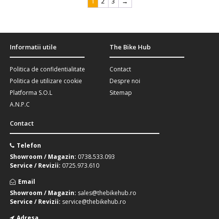
1
2
3
→
Informatii utile
The Bike Hub
Politica de confidentialitate
Contact
Politica de utilizare cookie
Despre noi
Platforma S.O.L
Sitemap
A.N.P.C
Contact
Telefon
Showroom / Magazin:
0738.533.093
Service / Revizii:
0725.973.610
Email
Showroom / Magazin:
sales@thebikehub.ro
Service / Revizii:
service@thebikehub.ro
Adresa