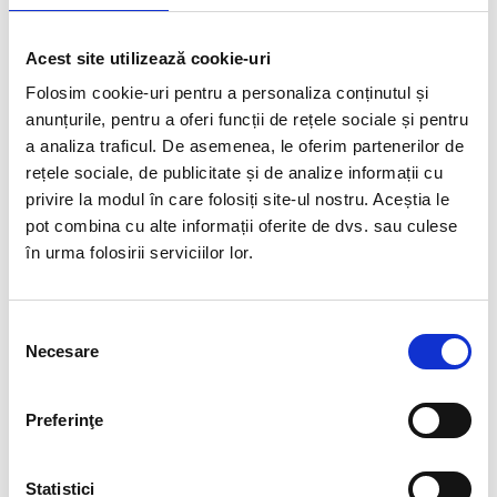
Acest site utilizează cookie-uri
Folosim cookie-uri pentru a personaliza conținutul și
Barbati
|
Jachete și veste
Barbati
|
Jachete și veste
anunțurile, pentru a oferi funcții de rețele sociale și pentru
Geacă NETWORK 2G
Geacă PEL 2G
a analiza traficul. De asemenea, le oferim partenerilor de
rețele sociale, de publicitate și de analize informații cu
Pret la cerere
Pret la cerere
privire la modul în care folosiți site-ul nostru. Aceștia le
pot combina cu alte informații oferite de dvs. sau culese
în urma folosirii serviciilor lor.
Selecția
Necesare
consimțământului
Preferinţe
Barbati
|
Jachete și veste
Barbati
|
Jachete și veste
Geacă RIVS
Geacă ROUTER
Statistici