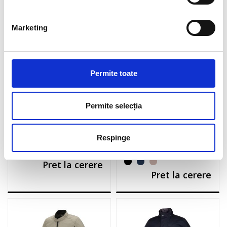
Pret la cerere
Pret la cerere
Marketing
Permite toate
Permite selecția
Barbati
|
Jachete și veste
Barbati
|
Jachete și veste
Respinge
Geacă SPENCER
Geacă TEXWORK
Pret la cerere
Pret la cerere