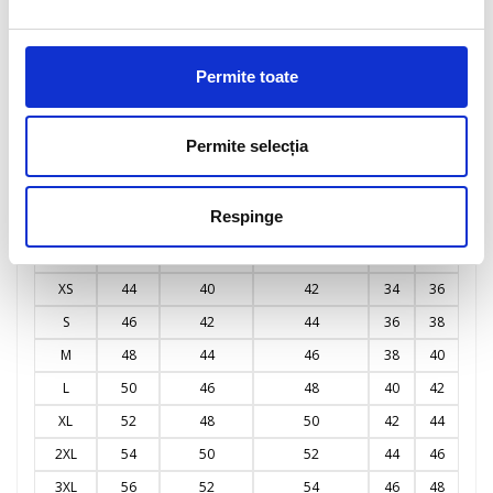
3XL
192
113
104
112
4XL
196
117
109
114
Permite toate
5XL
198
121
114
115
Permite selecția
BERLGIUM
SIZE
FRANCE
GERMANY
EN
ITALY
UK
JP
PORTUGAL
NETHERLANDS
13402
Respinge
SPAIN
XXS
42
38
40
32
34
XS
44
40
42
34
36
S
46
42
44
36
38
M
48
44
46
38
40
L
50
46
48
40
42
XL
52
48
50
42
44
2XL
54
50
52
44
46
3XL
56
52
54
46
48