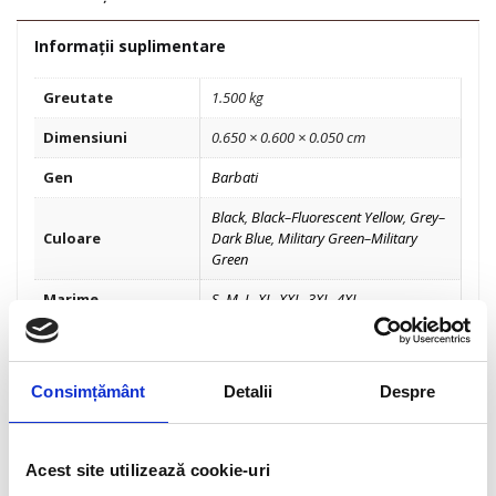
Informații suplimentare
Greutate
1.500 kg
Dimensiuni
0.650 × 0.600 × 0.050 cm
Gen
Barbati
Black
,
Black–Fluorescent Yellow
,
Grey–
Culoare
Dark Blue
,
Military Green–Military
Green
Marime
S
,
M
,
L
,
XL
,
XXL
,
3XL
,
4XL
Tip produs
Jachete și veste
Brand
TUCANO URBANO
Consimțământ
Detalii
Despre
Fabricat in
Pakistan
Sezon
Primavara / Vara
Acest site utilizează cookie-uri