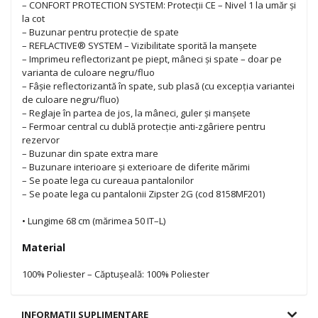
– CONFORT PROTECTION SYSTEM: Protecții CE – Nivel 1 la umăr și
la cot
– Buzunar pentru protecție de spate
– REFLACTIVE® SYSTEM – Vizibilitate sporită la manșete
– Imprimeu reflectorizant pe piept, mâneci și spate – doar pe
varianta de culoare negru/fluo
– Fâșie reflectorizantă în spate, sub plasă (cu excepția variantei
de culoare negru/fluo)
– Reglaje în partea de jos, la mâneci, guler și manșete
– Fermoar central cu dublă protecție anti-zgâriere pentru
rezervor
– Buzunar din spate extra mare
– Buzunare interioare și exterioare de diferite mărimi
– Se poate lega cu cureaua pantalonilor
– Se poate lega cu pantalonii Zipster 2G (cod 8158MF201)
• Lungime 68 cm (mărimea 50 IT–L)
Material
100% Poliester – Căptușeală: 100% Poliester
INFORMAȚII SUPLIMENTARE