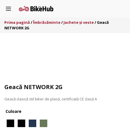
Sari
Menu
la
conținut
Prima pagină
/
Îmbrăcăminte
/
Jachete și veste
/ Geacă
NETWORK 2G
Geacă NETWORK 2G
Geacă clasică stil biker de plasă, certificată CE clasă A
Culoare