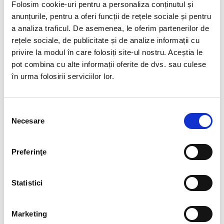
Linie
TU
Folosim cookie-uri pentru a personaliza conținutul și
anunțurile, pentru a oferi funcții de rețele sociale și pentru
a analiza traficul. De asemenea, le oferim partenerilor de
INFORMAȚII SUPLIMENTARE
rețele sociale, de publicitate și de analize informații cu
privire la modul în care folosiți site-ul nostru. Aceștia le
Ghid mărimi
pot combina cu alte informații oferite de dvs. sau culese
Ghid mărimi
în urma folosirii serviciilor lor.
LEG
SIZE
HEIGHT
CHEST
WAISTLINE
LENGTH
EN 13402
(CM)
(CM)
Selecția
(CM)
Necesare
consimțământului
XXS
166
85
76
98
XS
168
89
80
101
Preferinţe
S
172
93
84
102
M
176
97
87
106
Statistici
L
180
101
89
108
XL
184
105
94
109
Marketing
2XL
188
109
99
110