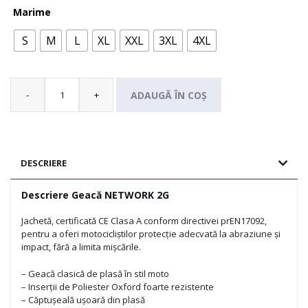
Marime
S
M
L
XL
XXL
3XL
4XL
-
+
ADAUGĂ ÎN COȘ
Cantitate
Geacă
NETWORK
2G
DESCRIERE
Descriere Geacă NETWORK 2G
Jachetă, certificată CE Clasa A conform directivei prEN17092,
pentru a oferi motocicliștilor protecție adecvată la abraziune și
impact, fără a limita mișcările.
– Geacă clasică de plasă în stil moto
– Inserții de Poliester Oxford foarte rezistente
– Căptușeală ușoară din plasă