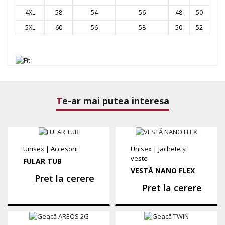
4XL
58
54
56
48
50
5XL
60
56
58
50
52
Te-ar mai putea interesa
Unisex
|
Accesorii
Unisex
|
Jachete și
veste
FULAR TUB
VESTĂ NANO FLEX
Pret la cerere
Pret la cerere