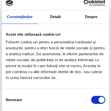
Ghid mărimi
Ghid mărimi
Consimțământ
Detalii
Despre
LEG
SIZE
HEIGHT
CHEST
WAISTLINE
LENGTH
EN 13402
(CM)
(CM)
Acest site utilizează cookie-uri
(CM)
Folosim cookie-uri pentru a personaliza conținutul și
XXS
166
85
76
98
anunțurile, pentru a oferi funcții de rețele sociale și pentru
XS
168
89
80
101
a analiza traficul. De asemenea, le oferim partenerilor de
S
172
93
84
102
rețele sociale, de publicitate și de analize informații cu
M
176
97
87
106
privire la modul în care folosiți site-ul nostru. Aceștia le
pot combina cu alte informații oferite de dvs. sau culese
L
180
101
89
108
în urma folosirii serviciilor lor.
XL
184
105
94
109
2XL
188
109
99
110
3XL
192
113
104
112
Selecția
Necesare
consimțământului
4XL
196
117
109
114
5XL
198
121
114
115