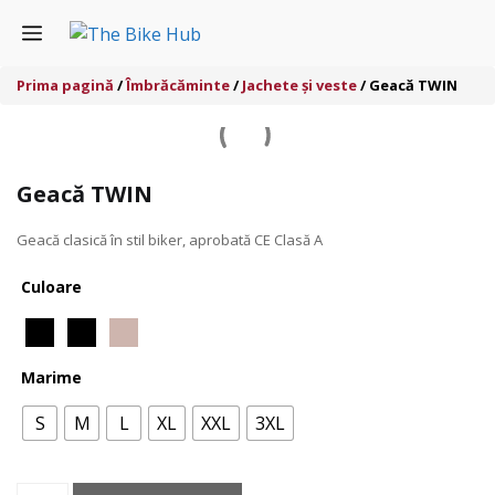
Sari
Menu
la
conținut
Prima pagină
/
Îmbrăcăminte
/
Jachete și veste
/ Geacă TWIN
Geacă TWIN
Geacă clasică în stil biker, aprobată CE Clasă A
Culoare
Marime
S
M
L
XL
XXL
3XL
Cantitate