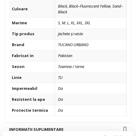
Black
,
Black–Fluorescent Yellow
,
Sand–
Culoare
Black
Marime
S
,
M
,
L
,
XL
,
XXL
,
3XL
Tip produs
Jachete și veste
Brand
TUCANO URBANO
Fabricat in
Pakistan
Sezon
Toamna / Iarna
Linie
TU
Impermeabil
Da
Rezistent la apa
Da
Protectie termica
Da
INFORMAȚII SUPLIMENTARE