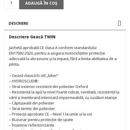
ADAUGĂ ÎN COȘ
Geacă
TWIN
DESCRIERE
Descriere Geacă TWIN
Jachetă aprobată CE clasa A conform standardului
EN17092:2020, pentru a asigura motocicliștilor protecție
adecvată la abraziune și la impact, fără a limita abilitatea de a
pilota.
– Geacă clasică în stil „biker”
– HYDROSCUD®:
– Strat exterior rezistent din poliester Oxford
– Rezistentă la apă la nivel foarte ridicat, ventilată, rezistentă la
vânt și membrană interioară impermeabilă, cu cusături etanșe
– Căptușeală din poliester
– Strat termic din poliester
– Protecții aprobate CE – Nivel 1 la umăr și la cot
– Buzunar pentru protecție de spate
– Însemne reflectorizante