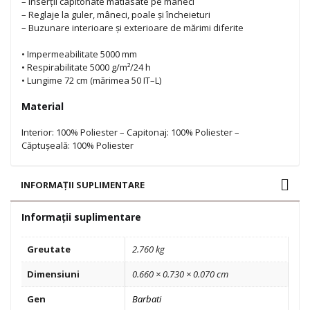
– Inserții capitonate matlasate pe mâneci
– Reglaje la guler, mâneci, poale și încheieturi
– Buzunare interioare și exterioare de mărimi diferite
• Impermeabilitate 5000 mm
• Respirabilitate 5000 g/m²/24 h
• Lungime 72 cm (mărimea 50 IT–L)
Material
Interior: 100% Poliester – Capitonaj: 100% Poliester –
Căptușeală: 100% Poliester
INFORMAȚII SUPLIMENTARE
Informații suplimentare
Greutate
2.760 kg
Dimensiuni
0.660 × 0.730 × 0.070 cm
Gen
Barbati