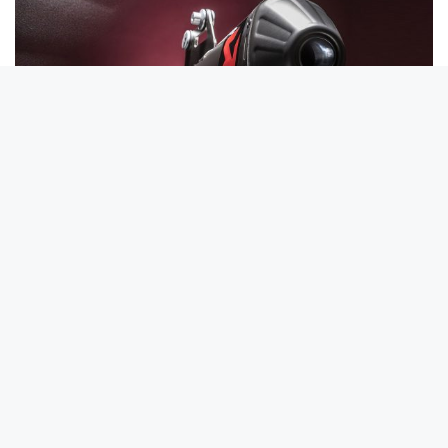
Item added to cart.
Checkout
0 items -
0
lei
Tucano Urbano Shop