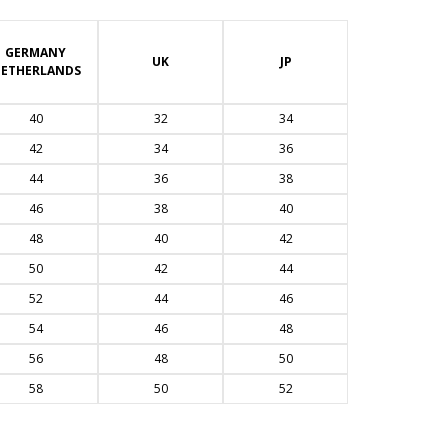
GERMANY
UK
JP
ETHERLANDS
40
32
34
42
34
36
44
36
38
46
38
40
48
40
42
50
42
44
52
44
46
54
46
48
56
48
50
58
50
52