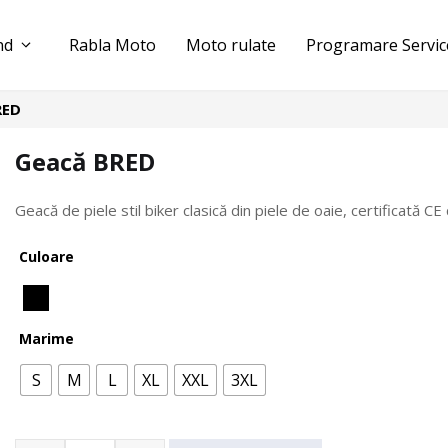
nd
Rabla Moto
Moto rulate
Programare Servic
RED
Geacă BRED
Geacă de piele stil biker clasică din piele de oaie, certificată CE
Culoare
Marime
S
M
L
XL
XXL
3XL