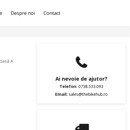
e
Despre noi
Contact
 clasă A
Ai nevoie de ajutor?
Telefon:
0738.533.093
Email:
sales@thebikehub.ro