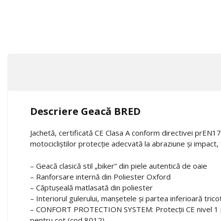
Descriere Geacă BRED
Jachetă, certificată CE Clasa A conform directivei prEN17
motocicliștilor protecție adecvată la abraziune și impact, f
– Geacă clasică stil „biker” din piele autentică de oaie
– Ranforsare internă din Poliester Oxford
– Căptușeală matlasată din poliester
– Interiorul gulerului, manșetele și partea inferioară tric
– CONFORT PROTECTION SYSTEM: Protecții CE nivel 1 p
pentru cot (cod 8012)