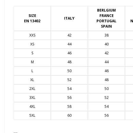
BERLGIUM
SIZE
FRANCE
ITALY
EN 13402
PORTUGAL
N
SPAIN
XXS
42
38
XS
44
40
S
46
42
M
48
44
L
50
46
XL
52
48
2XL
54
50
3XL
56
52
4XL
58
54
5XL
60
56