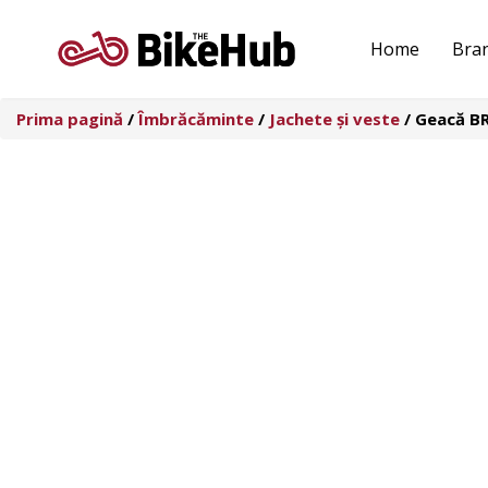
Sari
la
Home
Bra
conținut
Prima pagină
/
Îmbrăcăminte
/
Jachete și veste
/ Geacă B