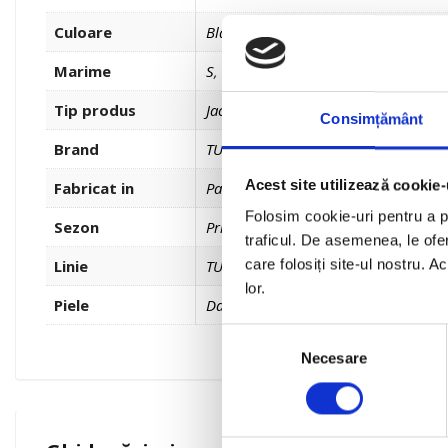
Culoare
Black
Marime
S
,
M
,
L
,
XL
,
XXL
,
3XL
Tip produs
Jachete și veste
Consimțământ
Brand
TUCANO URBANO
Acest site utilizează cookie-
Fabricat in
Pakistan
Folosim cookie-uri pentru a pe
Sezon
Primavara / Vara
traficul. De asemenea, le ofer
Linie
TU
care folosiți site-ul nostru. A
lor.
Piele
Da
Selecția
Necesare
consimțământului