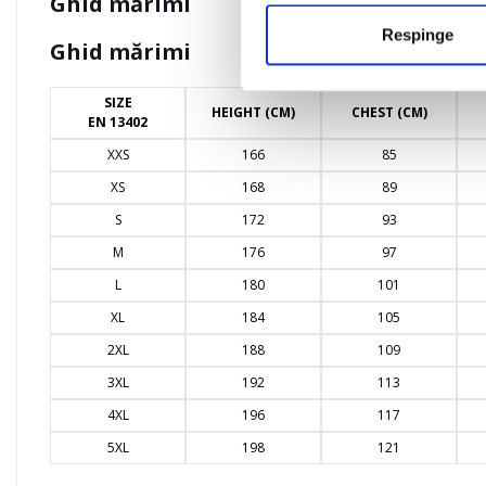
Ghid mărimi
Respinge
Ghid mărimi
SIZE
HEIGHT (CM)
CHEST (CM)
EN 13402
XXS
166
85
XS
168
89
S
172
93
M
176
97
L
180
101
XL
184
105
2XL
188
109
3XL
192
113
4XL
196
117
5XL
198
121