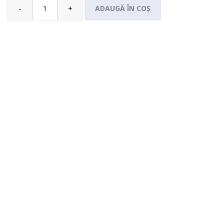
-
+
ADAUGĂ ÎN COȘ
Cantitate
Geacă
BRED