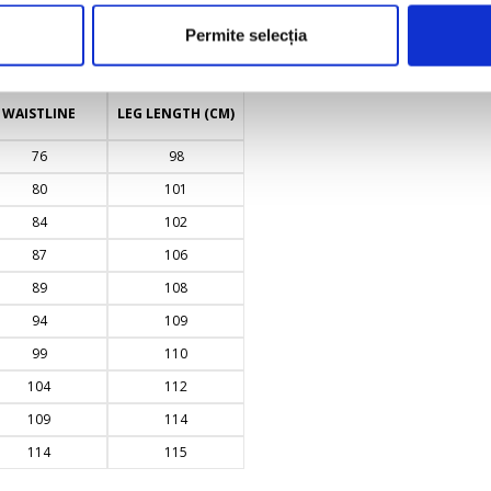
Permite selecția
WAISTLINE
LEG LENGTH (CM)
76
98
80
101
84
102
87
106
89
108
94
109
99
110
104
112
109
114
114
115