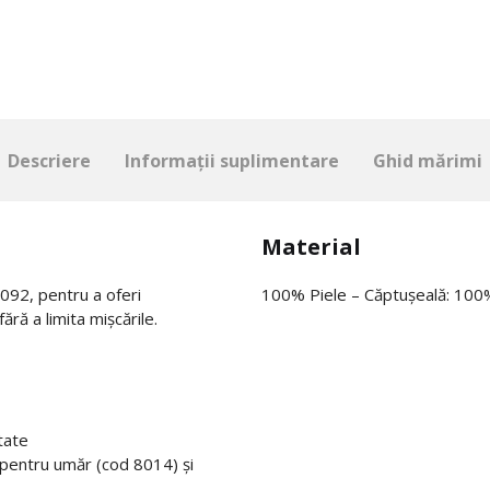
Descriere
Informații suplimentare
Ghid mărimi
Material
092, pentru a oferi
100% Piele – Căptușeală: 100
ără a limita mișcările.
otate
entru umăr (cod 8014) și