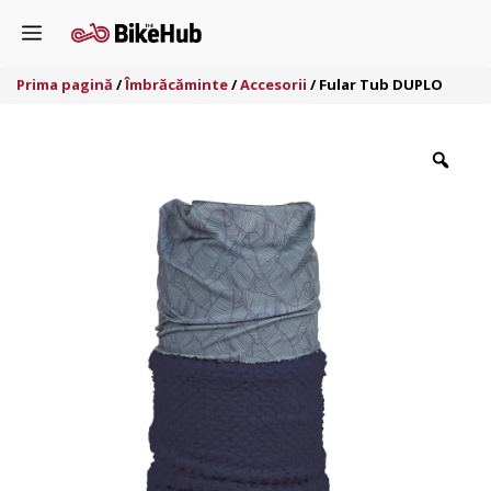
Sari
Menu
la
conținut
Prima pagină
/
Îmbrăcăminte
/
Accesorii
/ Fular Tub DUPLO