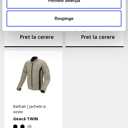
Permite selecția
Unisex
|
Accesorii
Unisex
|
Accesorii
Respinge
Husă Șa
Mască RINA
COOLWARM
Pret la cerere
Pret la cerere
Barbati
|
Jachete și
veste
Geacă TWIN