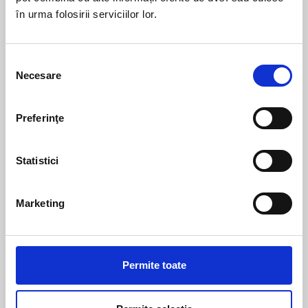
în urma folosirii serviciilor lor.
Selecția
Necesare
consimțământului
Preferinţe
Unisex
|
Accesorii
Unisex
|
Accesorii
CAGULĂ BURIAN WP
Mască TOP SMOG
Statistici
Pret la cerere
Pret la cerere
Marketing
Permite toate