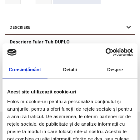
Fular
Tub
DUPLO
DESCRIERE
Descriere Fular Tub DUPLO
– Fular tub de iarnă multifuncțional
Material
Consimțământ
Detalii
Despre
100% Poliester
Acest site utilizează cookie-uri
INFORMAȚII SUPLIMENTARE
Folosim cookie-uri pentru a personaliza conținutul și
anunțurile, pentru a oferi funcții de rețele sociale și pentru
a analiza traficul. De asemenea, le oferim partenerilor de
Te-ar mai putea interesa
rețele sociale, de publicitate și de analize informații cu
privire la modul în care folosiți site-ul nostru. Aceștia le
pot combina cu alte informații oferite de dvs. sau culese