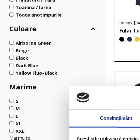
Toamna / Iarna
Toate anotimpurile
Unisex
|
A
Culoare
Fular T
Airborne Green
Beige
Black
Dark Blue
Yellow Fluo–Black
Marime
S
M
L
Consimțământ
XL
XXL
Barbati
|
J
Mai multe
Acest site utilizează cookie-