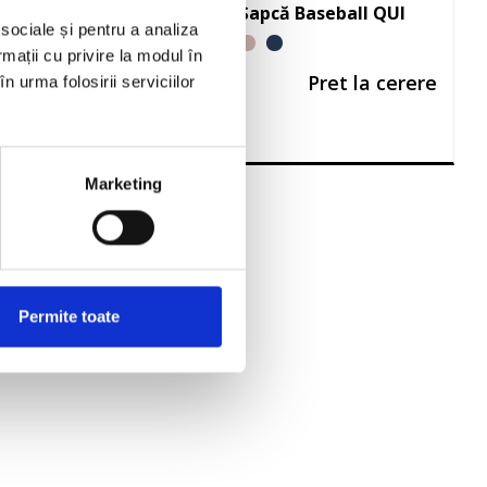
SE PRO pentru
Șapcă Baseball QUI
 sociale și pentru a analiza
ter – scutere mici
rmații cu privire la modul în
Pret la cerere
Pret la cerere
n urma folosirii serviciilor
Marketing
Permite toate