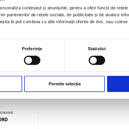
RBIS 5G
HUSE PRO pentru
HU
rsonaliza conținutul și anunțurile, pentru a oferi funcții de rețele
scuter – scutere cu
scu
topcase și parbriz
im partenerilor de rețele sociale, de publicitate și de analize info
înalt
Pret la cerere
ceștia le pot combina cu alte informații oferite de dvs. sau culese î
Pret la cerere
Preferinţe
Statistici
Permite selecția
ccesorii
ORD