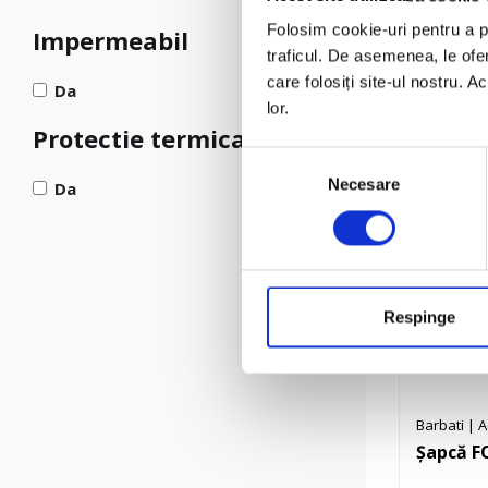
Geacă U
Folosim cookie-uri pentru a pe
Impermeabil
traficul. De asemenea, le ofer
care folosiți site-ul nostru. A
Da
lor.
Protectie termica
Selecția
Necesare
consimțământului
Da
Respinge
Barbati
|
A
Șapcă F