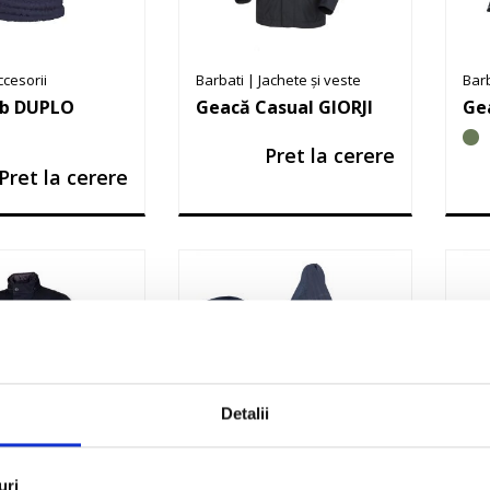
ccesorii
Barbati
|
Jachete și veste
Bar
ub DUPLO
Geacă Casual GIORJI
Ge
Pret la cerere
Pret la cerere
Detalii
achete și veste
Unisex
|
Accesorii
Uni
uri