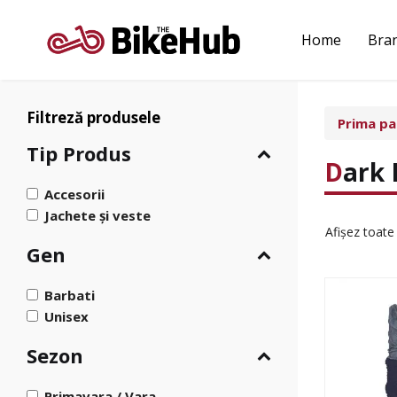
Sari
la
Home
Bra
conținut
Filtreză produsele
Prima pa
Tip Produs
Dark
Accesorii
Jachete și veste
Afișez toate
Gen
Barbati
Unisex
Sezon
Primavara / Vara