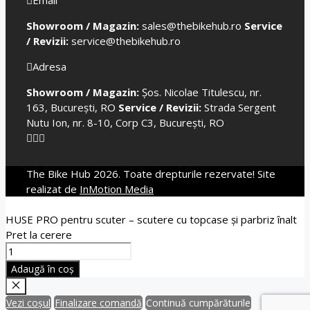
Email
Showroom / Magazin:
sales@thebikehub.ro
Service
/ Revizii:
service@thebikehub.ro
Adresa
Showroom / Magazin:
Șos. Nicolae Titulescu, nr.
163, București, RO
Service / Revizii:
Strada Sergent
Nutu Ion, nr. 8-10, Corp C3, București, RO
The Bike Hub 2026. Toate drepturile rezervate! Site
realizat de
InMotion Media
HUSE PRO pentru scuter – scutere cu topcase și parbriz înalt
Pret la cerere
Cantitate
HUSE
Adaugă în coș
PRO
pentru
Close
Vezi coșul
Finalizare comandă
Continuă cumpărăturile