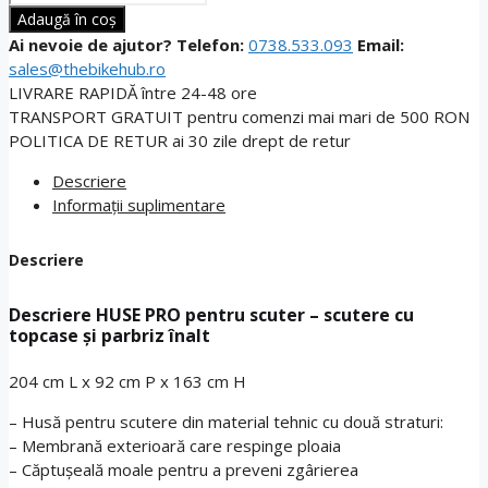
HUSE
Adaugă în coș
PRO
Ai nevoie de ajutor?
Telefon:
0738.533.093
Email:
pentru
sales@thebikehub.ro
scuter
LIVRARE RAPIDĂ
între 24-48 ore
-
TRANSPORT GRATUIT
pentru comenzi mai mari de 500 RON
scutere
POLITICA DE RETUR
ai 30 zile drept de retur
cu
topcase
Descriere
și
Informații suplimentare
parbriz
înalt
Descriere
Descriere HUSE PRO pentru scuter – scutere cu
topcase și parbriz înalt
204 cm L x 92 cm P x 163 cm H
– Husă pentru scutere din material tehnic cu două straturi:
– Membrană exterioară care respinge ploaia
– Căptușeală moale pentru a preveni zgârierea