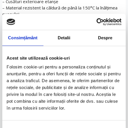
– Cusături exterioare etanșe
– Material rezistent la căldură de până la 150°C la înălțimea
evacuării
– Imprimeu reflectorizant
– Panou în spate personalizabil cu numărul de înmatriculare al
vehiculului
Consimțământ
Detalii
Despre
– Orificii pentru lanț antifurt
– Inserții elastice la roți și anti-inundare prin cureaua de sub
platformă
– Ușor și rapid de poziționat, grație benzii față identificatoare
Acest site utilizează cookie-uri
– Sistem pentru adaptarea la volumul topcaseului și la înălțimea
Folosim cookie-uri pentru a personaliza conținutul și
parbrizului
anunțurile, pentru a oferi funcții de rețele sociale și pentru
– Pachet mic cu benzi de compresie, pentru a putea fi
a analiza traficul. De asemenea, le oferim partenerilor de
depozitată sub șa
rețele sociale, de publicitate și de analize informații cu
Material
privire la modul în care folosiți site-ul nostru. Aceștia le
pot combina cu alte informații oferite de dvs. sau culese
100% Poliester
în urma folosirii serviciilor lor.
Informații suplimentare
Selecția