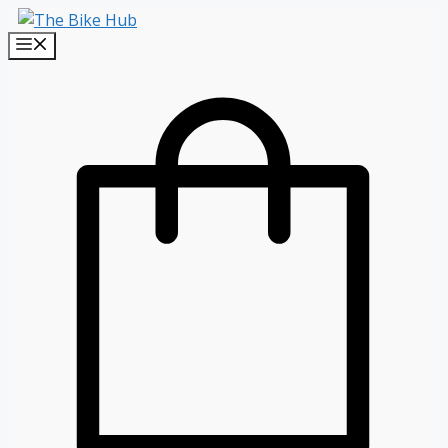
Sari
la
Menu
conținut