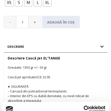
XS
S
M
L
XL
-
+
ADAUGĂ ÎN COȘ
Cantitate
Cască
Jet
EL'TANGE
DESCRIERE
Descriere Cască Jet EL’TANGE
Greutate: 1350 gr +/– 50 gr
Cască jet aprobată ECE 22.05
➤ SIGURANȚĂ
– Carcasă din policarbonat termoplastic
– Interior din EPS cu dublă densitate, cu nivel ridicat de
absorbție a impactului
– Curea din oțel 100% cu închidere micrometrică și Sistem de
Eliberare Rapidă