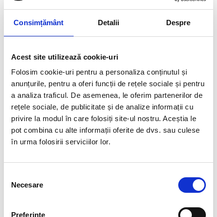
– Inserție reflectorizantă pentru vizibilitate ridicată pe spate
Consimțământ
Detalii
Despre
➤ VIZIBILITATE
– Vizieră transparentă anti-zgârieturi din policarbonat aprobat
de Clasă A cu:
– Presetare pentru lentilă Pinlock®70
Acest site utilizează cookie-uri
– profil superior anti-turbulență pentru a reduce zgomotul când
viziera este deschisă
Folosim cookie-uri pentru a personaliza conținutul și
– detașabil cu sistem de eliberare rapidă, fără să fie nevoie de
anunțurile, pentru a oferi funcții de rețele sociale și pentru
unelte
a analiza traficul. De asemenea, le oferim partenerilor de
– Vizieră de soare interioară escamotabilă:
rețele sociale, de publicitate și de analize informații cu
– mișcare independentă în două poziții
– se activează folosind un buton care se rotește
privire la modul în care folosiți site-ul nostru. Aceștia le
– detașabilă cu sistem de prindere rapidă, fără să fie nevoie de
pot combina cu alte informații oferite de dvs. sau culese
unelte
în urma folosirii serviciilor lor.
– Vizieră exterioară fumurie – doar pentru folosire pe timpul
zilei (se vinde separat)
➤ CONFORT
Selecția
– Interior inovator termoformat Luxury pentru a reduce numărul
Necesare
consimțământului
îmbinărilor
– Microfibră ventilată și hipoalergenică, cu inserții de plasă Aero
3D
Preferinţe