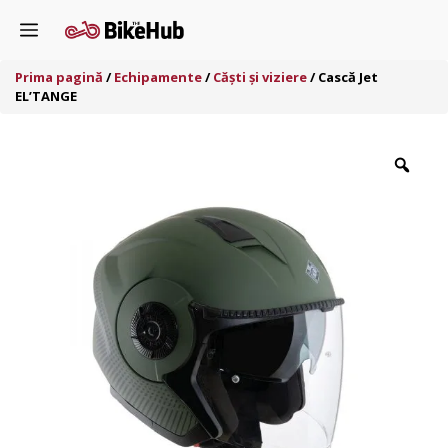
Sari
Menu
la
conținut
Prima pagină
/
Echipamente
/
Căști și viziere
/ Cască Jet
EL’TANGE