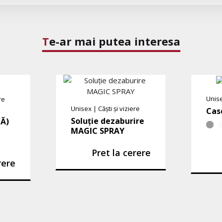
Te-ar mai putea interesa
Unis
re
Unisex
|
Căști și viziere
Casc
Soluție dezaburire
LĂ)
MAGIC SPRAY
Pret la cerere
rere