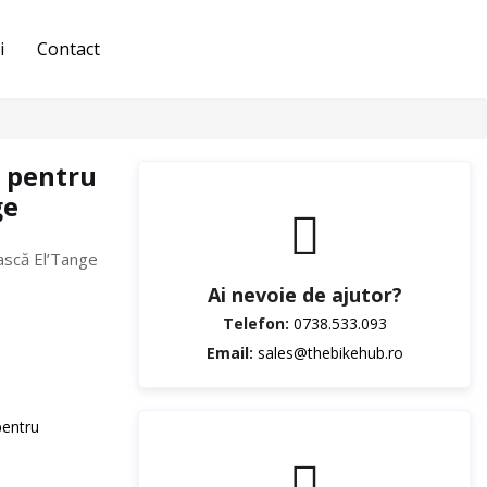
i
Contact
e pentru
ge
ască El’Tange
Ai nevoie de ajutor?
Telefon:
0738.533.093
Email:
sales@thebikehub.ro
pentru