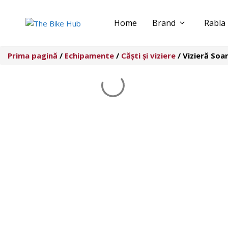
Sari
la
Home
Brand
Rabla
conținut
Prima pagină
/
Echipamente
/
Căști și viziere
/ Vizieră Soa