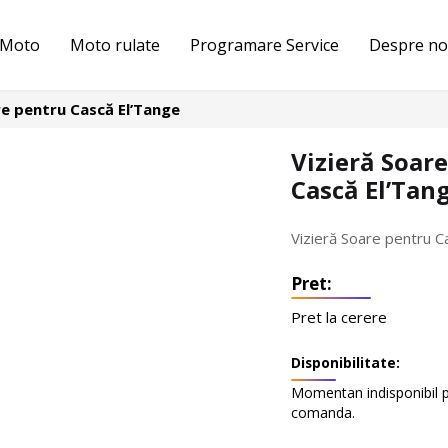
 Moto
Moto rulate
Programare Service
Despre no
re pentru Cască El’Tange
Vizieră Soar
Cască El’Tan
Vizieră Soare pentru C
Pret la cerere
Disponibilitate:
Momentan indisponibil 
comanda.