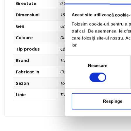
Greutate
0.050 kg
Dimensiuni
15.000 × 4.000 × 5.000 cm
Acest site utilizează cookie-
Folosim cookie-uri pentru a pe
Gen
Unisex
traficul. De asemenea, le ofer
Culoare
Dark
care folosiți site-ul nostru. A
lor.
Tip produs
Căști și viziere
Selecția
Brand
TUCANO URBANO
Necesare
consimțământului
Fabricat in
China
Sezon
Toate anotimpurile
Linie
TU
Respinge