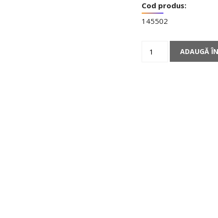
Cod produs:
145502
Cantitate
ADAUGĂ ÎN
Vizieră
Soare
pentru
Cască
El'Tange