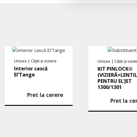
Unisex
|
Căști și viziere
Unisex
|
Căști și vizie
Interior cască
KIT PINLOCK®
El’Tange
(VIZIERĂ+LENTI
PENTRU EL’JET
1300/1301
Pret la cerere
Pret la ce