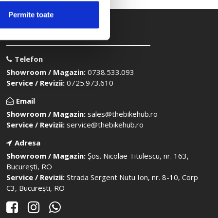
Permite toate
Contact
Telefon
Showroom / Magazin:
0738.533.093
Service / Revizii:
0725.973.610
Email
Showroom / Magazin:
sales@thebikehub.ro
Service / Revizii:
service@thebikehub.ro
Adresa
Showroom / Magazin:
Șos. Nicolae Titulescu, nr. 163,
București, RO
Service / Revizii:
Strada Sergent Nutu Ion, nr. 8-10, Corp
C3, București, RO