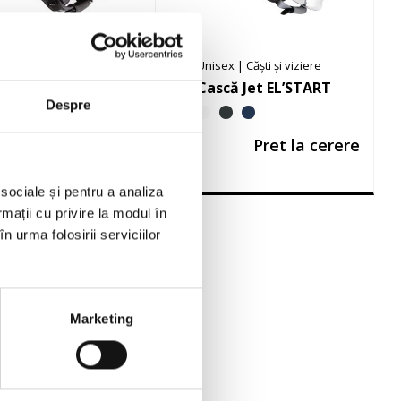
sex
|
Căști și viziere
Unisex
|
Căști și viziere
scă Demi-Jet
Cască Jet EL’START
mettin
Despre
Pret la cerere
Pret la cerere
 sociale și pentru a analiza
rmații cu privire la modul în
n urma folosirii serviciilor
Marketing