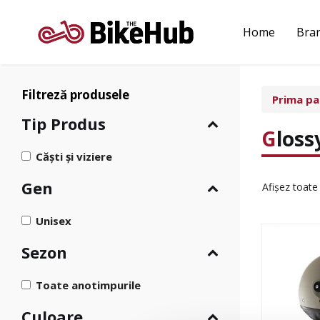
Sari
la
Home
Bra
conținut
Filtreză produsele
Prima pa
Tip Produs
Glos
Căști și viziere
Gen
Afișez toate
Unisex
Sezon
Toate anotimpurile
Culoare