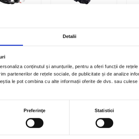
ști și viziere
Unisex
|
Căști și viziere
Uni
emi jet
Cască demi-Jet
Ca
N
EL’FRESH
El’
Detalii
Pret la cerere
Pret la cerere
uri
rsonaliza conținutul și anunțurile, pentru a oferi funcții de rețele
im partenerilor de rețele sociale, de publicitate și de analize info
ceștia le pot combina cu alte informații oferite de dvs. sau culese î
ști și viziere
et EL’TANGE
Preferinţe
Statistici
Pret la cerere