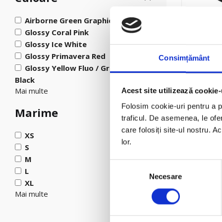
Airborne Green Graphic–A Matte
Glossy Coral Pink
Unisex
|
Că
Glossy Ice White
Cască D
Glossy Primavera Red
EL’JETTI
Consimțământ
Glossy Yellow Fluo / Graphic A –
Black
Mai multe
Acest site utilizează cookie-
Folosim cookie-uri pentru a pe
Marime
traficul. De asemenea, le ofer
care folosiți site-ul nostru. A
XS
lor.
S
Unisex
|
Că
Cască J
M
Selecția
L
Necesare
consimțământului
XL
Mai multe