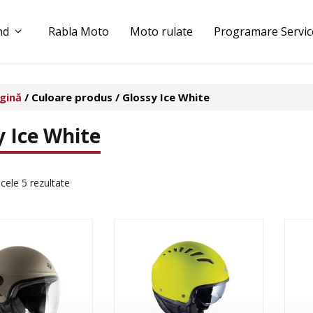
nd
Rabla Moto
Moto rulate
Programare Servic
gină
/ Culoare produs / Glossy Ice White
sy Ice White
 cele 5 rezultate