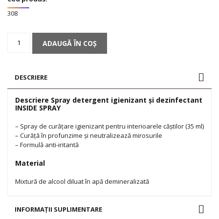
308
Cantitate
ADAUGĂ ÎN COȘ
Spray
detergent
igienizant
și
DESCRIERE
dezinfectant
INSIDE
Descriere Spray detergent igienizant și dezinfectant
SPRAY
INSIDE SPRAY
– Spray de curățare igienizant pentru interioarele căștilor (35 ml)
– Curăță în profunzime și neutralizează mirosurile
– Formulă anti-iritantă
Material
Mixtură de alcool diluat în apă demineralizată
INFORMAȚII SUPLIMENTARE