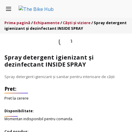
Sari
Menu
la
conținut
Prima pagină
/
Echipamente
/
Căști și viziere
/ Spray detergent
igienizant și dezinfectant INSIDE SPRAY
Spray detergent igienizant și
dezinfectant INSIDE SPRAY
Spray detergent igienizant și sanitar pentru interioare de căști
Pret la cerere
Disponibilitate:
Momentan indisponibil pentru comanda.
Cod produs: