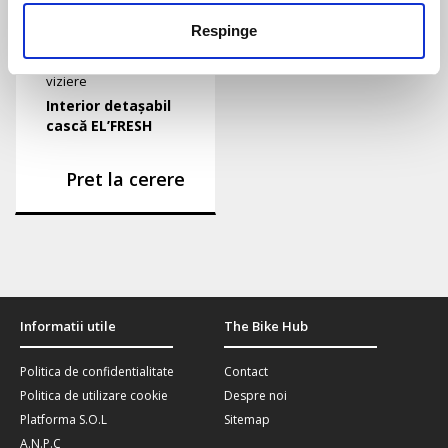
Respinge
Unisex
|
Căști și
viziere
Interior detașabil
cască EL’FRESH
Pret la cerere
Informatii utile
The Bike Hub
Politica de confidentialitate
Contact
Politica de utilizare cookie
Despre noi
Platforma S.O.L
Sitemap
A.N.P.C