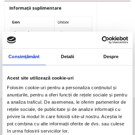
Informații suplimentare
Gen
Unisex
Tip produs
Căști și viziere
Brand
TUCANO URBANO
Fabricat in
Italy
Consimțământ
Detalii
Despre
Sezon
Toate anotimpurile
Linie
TU
Acest site utilizează cookie-uri
Folosim cookie-uri pentru a personaliza conținutul și
anunțurile, pentru a oferi funcții de rețele sociale și pentru
a analiza traficul. De asemenea, le oferim partenerilor de
Te-ar mai putea interesa
rețele sociale, de publicitate și de analize informații cu
privire la modul în care folosiți site-ul nostru. Aceștia le
pot combina cu alte informații oferite de dvs. sau culese
în urma folosirii serviciilor lor.