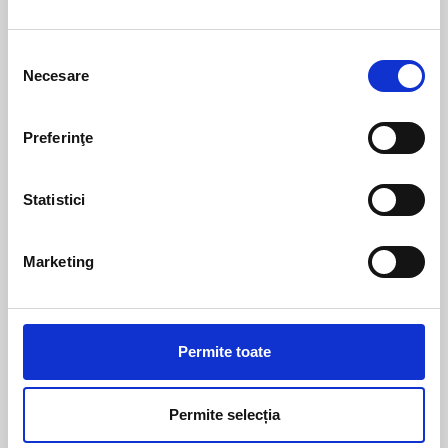
Unisex
|
Căști și
Unisex
|
Căști și
viziere
viziere
Cască Jet EL’START
Selecția
Soluție dezaburire
Necesare
consimțământului
MAGIC SPRAY
Pret la cerere
Pret la cerere
Preferinţe
Statistici
Unisex
|
Căști și
Marketing
Unisex
|
Căști și
viziere
viziere
Interior cască
Vizieră Soare
El’Tange
pentru Cască
Permite toate
El’Tange
Pret la cerere
Pret la cerere
Permite selecția