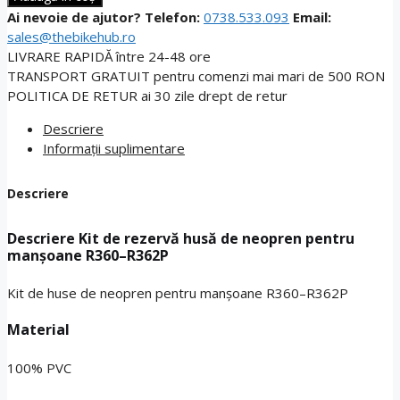
de
Ai nevoie de ajutor?
Telefon:
0738.533.093
Email:
rezervă
sales@thebikehub.ro
husă
LIVRARE RAPIDĂ
între 24-48 ore
de
TRANSPORT GRATUIT
pentru comenzi mai mari de 500 RON
neopren
POLITICA DE RETUR
ai 30 zile drept de retur
pentru
manșoane
Descriere
R360–
Informații suplimentare
R362P
Descriere
Descriere Kit de rezervă husă de neopren pentru
manșoane R360–R362P
Kit de huse de neopren pentru manșoane R360–R362P
Material
100% PVC