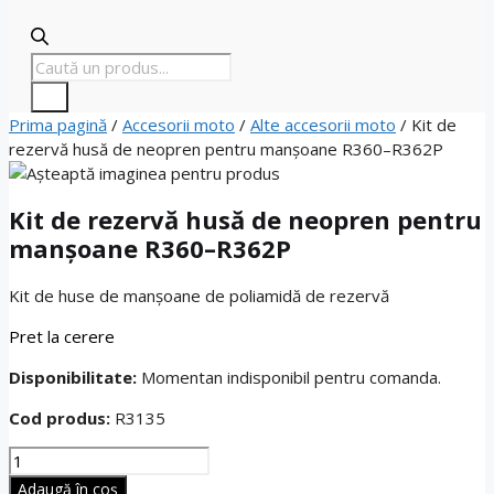
Products
search
Prima pagină
/
Accesorii moto
/
Alte accesorii moto
/ Kit de
rezervă husă de neopren pentru manșoane R360–R362P
Kit de rezervă husă de neopren pentru
manșoane R360–R362P
Kit de huse de manșoane de poliamidă de rezervă
Pret la cerere
Disponibilitate:
Momentan indisponibil pentru comanda.
Cod produs:
R3135
Cantitate
Kit
Adaugă în coș