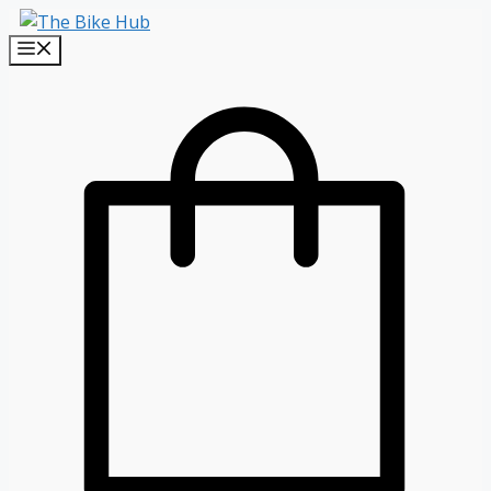
Sari
la
Menu
conținut