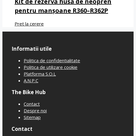
Kit de rezervă husă de neopren
pentru manșoane R360–R362P
Pret la cerere
Informatii utile
Politica de confidentialitate
Politica de utilizare cookie
Platforma S.O.L
A.N.P.C
The Bike Hub
Contact
Despre noi
Sitemap
Contact