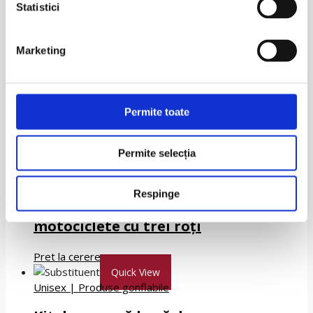
Pret la cerere
Statistici
Quick View
Unisex
|
Husă pentru picioare
Marketing
Husă pentru picioare Gaucho
Pret la cerere
Permite toate
Quick View
Permite selecția
Unisex
|
Accesorii
HUSE START scuter și moto – pentru
Respinge
scutere motociclete de stradă și
motociclete cu trei roți
Pret la cerere
Quick View
Unisex
|
Produse gonflabile