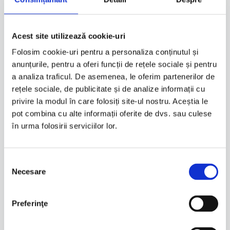
Linie
TU
Te-ar mai putea interesa
Acest site utilizează cookie-uri
Folosim cookie-uri pentru a personaliza conținutul și
Quick View
anunțurile, pentru a oferi funcții de rețele sociale și pentru
Unisex
|
Produse gonflabile
a analiza traficul. De asemenea, le oferim partenerilor de
PERNĂ GONFLABILĂ SIMETRICĂ
rețele sociale, de publicitate și de analize informații cu
privire la modul în care folosiți site-ul nostru. Aceștia le
Pret la cerere
pot combina cu alte informații oferite de dvs. sau culese
în urma folosirii serviciilor lor.
Quick View
Unisex
|
Accesorii
Selecția
Necesare
consimțământului
HUSE START scuter și moto – pentru
scutere motociclete de stradă și
Preferinţe
motociclete cu trei roți