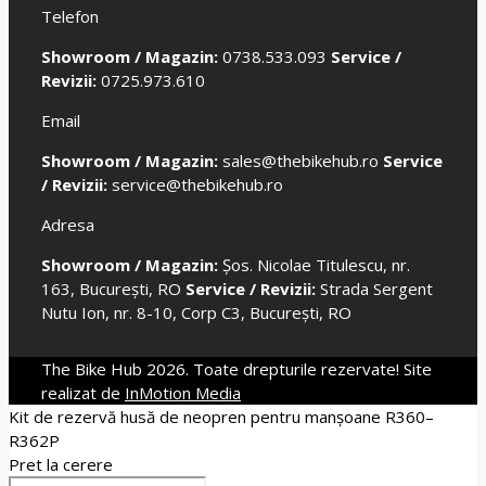
Telefon
Showroom / Magazin:
0738.533.093
Service /
Revizii:
0725.973.610
Email
Showroom / Magazin:
sales@thebikehub.ro
Service
/ Revizii:
service@thebikehub.ro
Adresa
Showroom / Magazin:
Șos. Nicolae Titulescu, nr.
163, București, RO
Service / Revizii:
Strada Sergent
Nutu Ion, nr. 8-10, Corp C3, București, RO
The Bike Hub 2026. Toate drepturile rezervate! Site
realizat de
InMotion Media
Kit de rezervă husă de neopren pentru manșoane R360–
R362P
Pret la cerere