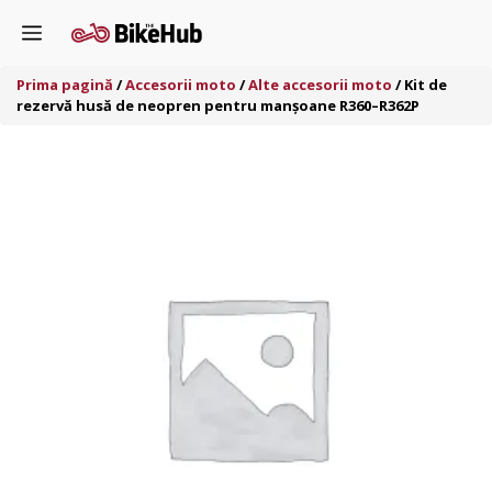
Sari
Menu
la
conținut
Prima pagină
/
Accesorii moto
/
Alte accesorii moto
/ Kit de
rezervă husă de neopren pentru manșoane R360–R362P