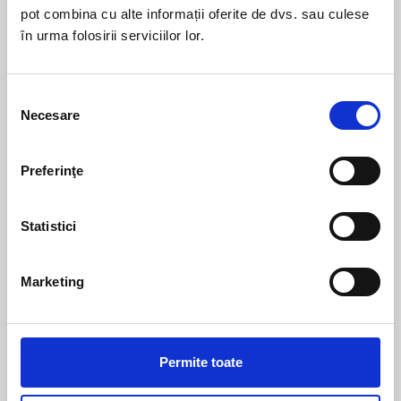
pot combina cu alte informații oferite de dvs. sau culese
Te-ar mai putea interesa
în urma folosirii serviciilor lor.
Selecția
Necesare
consimțământului
Preferinţe
Statistici
Unisex
|
Termoscud
Unisex
|
Accesorii
Husă pentru
Benzi elastice
Marketing
picioare
THOOK
Termoscud®
Pret la cerere
Pret la cerere
Permite toate