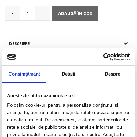
-
+
ADAUGĂ ÎN COȘ
Cantitate
Kit
de
rezervă
husă
DESCRIERE
de
neopren
pentru
Descriere Kit de rezervă husă de neopren pentru
manșoane
manșoane R360–R362P
R360–
R362P
Consimțământ
Detalii
Despre
Pernă gonflabilă de rezervă Termoscud® 82 cm – supapă nouă
cu capac încorporat și închidere etanșă.
Material
Acest site utilizează cookie-uri
100% PVC
Folosim cookie-uri pentru a personaliza conținutul și
anunțurile, pentru a oferi funcții de rețele sociale și pentru
a analiza traficul. De asemenea, le oferim partenerilor de
INFORMAȚII SUPLIMENTARE
rețele sociale, de publicitate și de analize informații cu
privire la modul în care folosiți site-ul nostru. Aceștia le