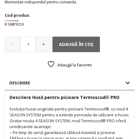
Momentan indisponibil pentru comanda.
Cod produs:
R188PROX
-
+
ADAUGĂ ÎN COȘ
Cantitate
Husă
pentru
picioare
Adaugă la favorite
Termoscud®
PRO
DESCRIERE
Descriere Husă pentru picioare Termoscud® PRO
Evoluția husei originale pentru picioare Termoscud®, cu noul 4
SEASON SYSTEM pentru a extinde perioada de utilizare a husei.
Grație noului 4 SEASON SYSTEM, noul Termoscud® PRO oferă
următoarele avantaje:
– Pe timp de iarnă garantează căldură maximă și previne
fâlfâirea husei la viteze mari, grație sistemului gonflabil anti-