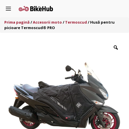
Sari
Menu
la
conținut
Prima pagină
/
Accesorii moto
/
Termoscud
/ Husă pentru
picioare Termoscud® PRO