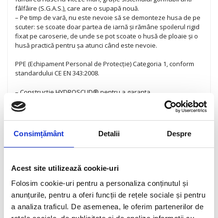
fâlfâire (S.G.A.S.), care are o supapă nouă.
– Pe timp de vară, nu este nevoie să se demonteze husa de pe
scuter: se scoate doar partea de iarnă și rămâne spoilerul rigid
fixat pe caroserie, de unde se pot scoate o husă de ploaie și o
husă practică pentru șa atunci când este nevoie.
PPE (Echipament Personal de Protecție) Categoria 1, conform
standardului CE EN 343:2008.
– Construcție HYDROSCUD® pentru a garanta
impermeabilitatea:
– Strat exterior din Poliamidă 1680 Balistică și Dobby, rezistentă
și impermeabilă
– Cusături etanșe
Consimțământ
Detalii
Despre
– Strat gros de iarnă care poate fi înlăturat vara
– S.G.A.S.: sistem patentat anti-fâlfâire, cu o nouă supapă cu
capac încorporat și închidere etanșă
– Adaptor S.G.A.S. inclus pentru umflare manuală/cu pompa:
Acest site utilizează cookie-uri
face umflarea igienică și împiedică pierderile de aer când se
Folosim cookie-uri pentru a personaliza conținutul și
închide supapa
– Inel antifurt
anunțurile, pentru a oferi funcții de rețele sociale și pentru
– Buzunar mare de depozitare
a analiza traficul. De asemenea, le oferim partenerilor de
– Husă pentru șa depozitată în buzunar, disponibilă și în