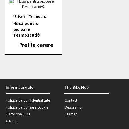
Unisex
|
Termoscud
Husă pentru
picioare
Termoscud®
Pret la cerere
Informatii utile
The Bike Hub
Politica de confidentialitate
Contact
Politica de utilizare cookie
Despre noi
Platforma S.O.L
Sitemap
A.N.P.C