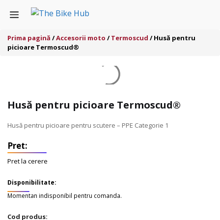
Sari
Menu
la
conținut
Prima pagină
/
Accesorii moto
/
Termoscud
/ Husă pentru
picioare Termoscud®
Husă pentru picioare Termoscud®
Husă pentru picioare pentru scutere – PPE Categorie 1
Pret la cerere
Disponibilitate:
Momentan indisponibil pentru comanda.
Cod produs: