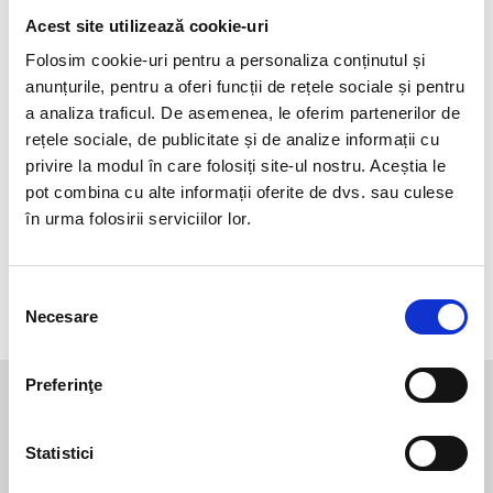
Acest site utilizează cookie-uri
Gen
Unisex
Folosim cookie-uri pentru a personaliza conținutul și
Culoare
Black
anunțurile, pentru a oferi funcții de rețele sociale și pentru
a analiza traficul. De asemenea, le oferim partenerilor de
Tip produs
Termoscud
rețele sociale, de publicitate și de analize informații cu
Brand
TUCANO URBANO
privire la modul în care folosiți site-ul nostru. Aceștia le
pot combina cu alte informații oferite de dvs. sau culese
Fabricat in
China
în urma folosirii serviciilor lor.
Sezon
Toate anotimpurile
Linie
TU
Selecția
Necesare
consimțământului
Preferinţe
Te-ar mai putea interesa
Statistici