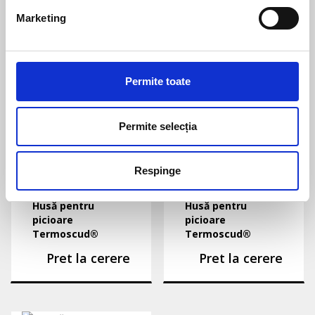
Marketing
Unisex
|
Termoscud
Unisex
|
Termoscud
Husă pentru
Husă pentru
picioare
picioare
Termoscud®
Termoscud®
Permite toate
Pret la cerere
Pret la cerere
Permite selecția
Respinge
Unisex
|
Termoscud
Unisex
|
Termoscud
Husă pentru
Husă pentru
picioare
picioare
Termoscud®
Termoscud®
Pret la cerere
Pret la cerere