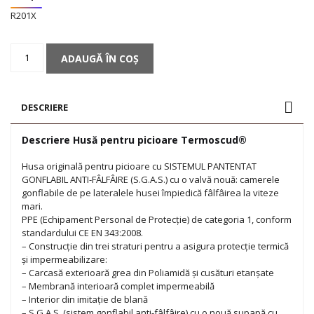
R201X
Cantitate
ADAUGĂ ÎN COȘ
Husă
pentru
picioare
Termoscud®
DESCRIERE
Descriere Husă pentru picioare Termoscud®
Husa originală pentru picioare cu SISTEMUL PANTENTAT
GONFLABIL ANTI-FÂLFÂIRE (S.G.A.S.) cu o valvă nouă: camerele
gonflabile de pe lateralele husei împiedică fâlfâirea la viteze
mari.
PPE (Echipament Personal de Protecție) de categoria 1, conform
standardului CE EN 343:2008.
– Construcție din trei straturi pentru a asigura protecție termică
și impermeabilizare:
– Carcasă exterioară grea din Poliamidă și cusături etanșate
– Membrană interioară complet impermeabilă
– Interior din imitație de blană
– S.G.A.S. (sistem gonflabil anti-fâlfâire) cu o nouă supapă cu