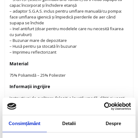
capac încorporat și închidere etanșă
– adaptor S.G.A.S. inclus pentru umflare manuală/cu pompa:
face umflarea igienică și împiedică pierderile de aer când
supapa se închide
– Inel antifurt (doar pentru modelele care nu necesită fixarea
cu șuruburi)
– Buzunar mare de depozitare
– Husă pentru șa stocată în buzunar
– Imprimeu reflectorizant
Material
75% Poliamidă – 25% Poliester
Informații ingrijire
Instrucțiuni de curățare: folosiți o lavetă umedă, clătiți și uscați
bine benzile înainte de a o depozita într-un loc uscat
INFORMAȚII SUPLIMENTARE
Consimțământ
Detalii
Despre
Informații suplimentare