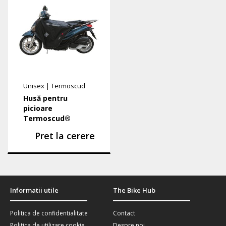
Unisex
|
Termoscud
Husă pentru
picioare
Termoscud®
Pret la cerere
Informatii utile
The Bike Hub
Politica de confidentialitate
Contact
Politica de utilizare cookie
Despre noi