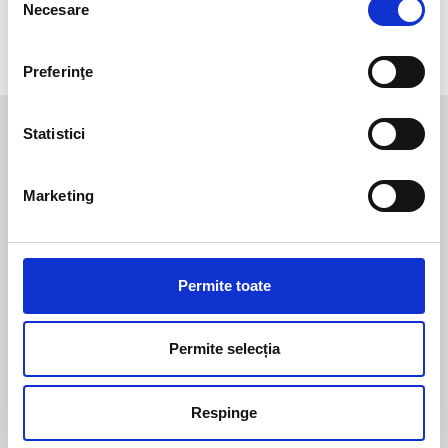
Necesare
consimțământului
INFORMAȚII SUPLIMENTARE
Preferinţe
Te-ar mai putea interesa
Statistici
Marketing
Permite toate
Permite selecția
Unisex
|
Termoscud
Unisex
|
Termoscud
Husă pentru
Husă pentru
Respinge
picioare
picioare
Termoscud®
Termoscud®