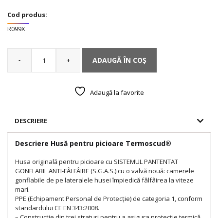
Cod produs:
R099X
-
+
ADAUGĂ ÎN COȘ
Cantitate
Husă
pentru
picioare
Adaugă la favorite
Termoscud®
DESCRIERE
Descriere Husă pentru picioare Termoscud®
Husa originală pentru picioare cu SISTEMUL PANTENTAT
GONFLABIL ANTI-FÂLFÂIRE (S.G.A.S.) cu o valvă nouă: camerele
gonflabile de pe lateralele husei împiedică fâlfâirea la viteze
mari.
PPE (Echipament Personal de Protecție) de categoria 1, conform
standardului CE EN 343:2008.
– Construcție din trei straturi pentru a asigura protecție termică