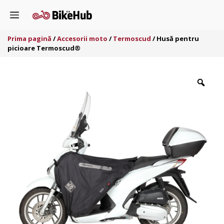
Sari
Menu
la
conținut
Prima pagină
/
Accesorii moto
/
Termoscud
/ Husă pentru
picioare Termoscud®