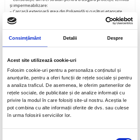
și impermeabilizare:
– Carcasă exterioară grea din Poliamidă și cusături etanșate
– Membrană interioară complet impermeabilă
– Interior din imitație de blană
– S.G.A.S. (sistem gonflabil anti-fâlfâire) cu o nouă supapă cu
capac încorporat și închidere etanșă
Consimțământ
Detalii
Despre
– adaptor S.G.A.S. inclus pentru umflare manuală/cu pompa:
face umflarea igienică și împiedică pierderile de aer când
supapa se închide
– Inel antifurt (doar pentru modelele care nu necesită fixarea
Acest site utilizează cookie-uri
cu șuruburi)
Folosim cookie-uri pentru a personaliza conținutul și
– Buzunar mare de depozitare
– Husă pentru șa stocată în buzunar
anunțurile, pentru a oferi funcții de rețele sociale și pentru
– Imprimeu reflectorizant
a analiza traficul. De asemenea, le oferim partenerilor de
rețele sociale, de publicitate și de analize informații cu
Material
privire la modul în care folosiți site-ul nostru. Aceștia le
70% Poliamidă – 30% Poliester
pot combina cu alte informații oferite de dvs. sau culese
în urma folosirii serviciilor lor.
Informații ingrijire
Instrucțiuni de curățare: folosiți o lavetă umedă, clătiți și uscați
bine benzile înainte de a o depozita într-un loc uscat
Selecția