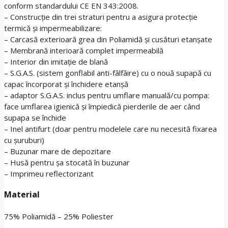
conform standardului CE EN 343:2008.
– Construcție din trei straturi pentru a asigura protecție
termică și impermeabilizare:
– Carcasă exterioară grea din Poliamidă și cusături etanșate
– Membrană interioară complet impermeabilă
– Interior din imitație de blană
– S.G.A.S. (sistem gonflabil anti-fâlfâire) cu o nouă supapă cu
capac încorporat și închidere etanșă
– adaptor S.G.A.S. inclus pentru umflare manuală/cu pompa:
face umflarea igienică și împiedică pierderile de aer când
supapa se închide
– Inel antifurt (doar pentru modelele care nu necesită fixarea
cu șuruburi)
– Buzunar mare de depozitare
– Husă pentru șa stocată în buzunar
– Imprimeu reflectorizant
Material
75% Poliamidă – 25% Poliester