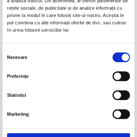
a analiza traficul. De asemenea, le oferim partenerilor de
Brand
TUCANO URBANO
rețele sociale, de publicitate și de analize informații cu
privire la modul în care folosiți site-ul nostru. Aceștia le
Fabricat in
China
pot combina cu alte informații oferite de dvs. sau culese
în urma folosirii serviciilor lor.
Sezon
Toate anotimpurile
Selecția
Linie
TU
Necesare
consimțământului
Impermeabil
Da
Preferinţe
Protectie termica
Da
Statistici
Te-ar mai putea interesa
Marketing
Quick View
Unisex
|
Termoscud