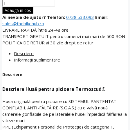
Cantitate
Husă
Adaugă în coș
pentru
Ai nevoie de ajutor?
Telefon:
0738.533.093
Email:
picioare
sales@thebikehub.ro
Termoscud®
LIVRARE RAPIDĂ
între 24-48 ore
TRANSPORT GRATUIT
pentru comenzi mai mari de 500 RON
POLITICA DE RETUR
ai 30 zile drept de retur
Descriere
Informații suplimentare
Descriere
Descriere Husă pentru picioare Termoscud®
Husa originală pentru picioare cu SISTEMUL PANTENTAT
GONFLABIL ANTI-FÂLFÂIRE (S.G.A.S.) cu o valvă nouă:
camerele gonflabile de pe lateralele husei împiedică fâlfâirea la
viteze mari.
PPE (Echipament Personal de Protecție) de categoria 1,