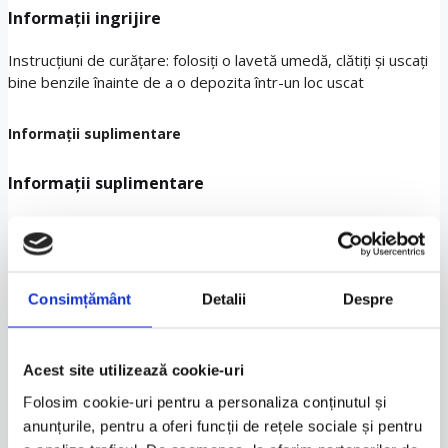
Informații ingrijire
Instrucțiuni de curățare: folosiți o lavetă umedă, clătiți și uscați
bine benzile înainte de a o depozita într-un loc uscat
Informații suplimentare
Informații suplimentare
Greutate
1.750 kg
Dimensiuni
0.280 × 0.450 × 0.080 cm
Gen
Unisex
Consimțământ
Detalii
Despre
Culoare
Black
Acest site utilizează cookie-uri
Folosim cookie-uri pentru a personaliza conținutul și
Tip produs
Termoscud
anunțurile, pentru a oferi funcții de rețele sociale și pentru