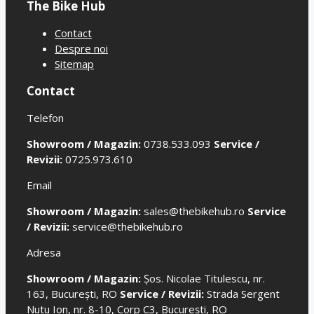
The Bike Hub
Contact
Despre noi
Sitemap
Contact
Telefon
Showroom / Magazin:
0738.533.093
Service /
Revizii:
0725.973.610
Email
Showroom / Magazin:
sales@thebikehub.ro
Service
/ Revizii:
service@thebikehub.ro
Adresa
Showroom / Magazin:
Șos. Nicolae Titulescu, nr.
163, București, RO
Service / Revizii:
Strada Sergent
Nutu Ion, nr. 8-10, Corp C3, București, RO