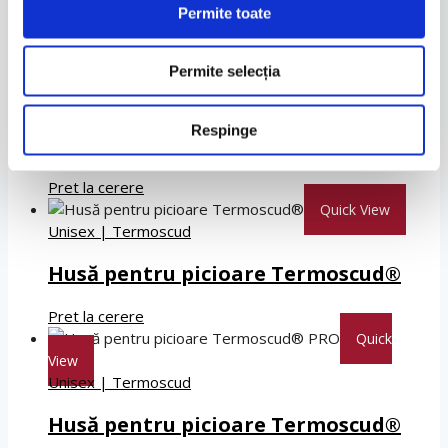
Husă pentru picioare Termoscud®
Permite toate
Pret la cerere
Permite selecția
Quick View
Unisex
|
Termoscud
Respinge
Husă pentru picioare Termoscud®
Pret la cerere
Quick View
Unisex
|
Termoscud
Husă pentru picioare Termoscud®
Pret la cerere
Quick
View
Unisex
|
Termoscud
Husă pentru picioare Termoscud®