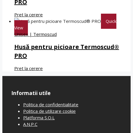
PRO
Pret la cerere
Quick
View
Unisex
|
Termoscud
Husă pentru picioare Termoscud®
PRO
Pret la cerere
Informatii utile
Politica de confidentialitate
Politica de utilizare cookie
Platforma S.O.L
A.N.P.C