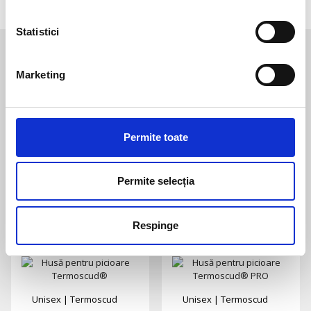
Statistici
Te-ar mai putea interesa
Marketing
Unisex
|
Termoscud
Unisex
|
Termoscud
Permite toate
Husă pentru
Husă pentru
picioare
picioare
Termoscud®
Termoscud® PRO
Permite selecția
Pret la cerere
Pret la cerere
Respinge
Unisex
|
Termoscud
Unisex
|
Termoscud