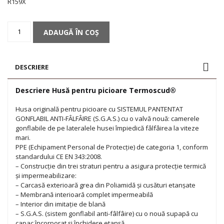
R159X
Cantitate
ADAUGĂ ÎN COȘ
Husă
pentru
picioare
Termoscud®
DESCRIERE
Descriere Husă pentru picioare Termoscud®
Husa originală pentru picioare cu SISTEMUL PANTENTAT
GONFLABIL ANTI-FÂLFÂIRE (S.G.A.S.) cu o valvă nouă: camerele
gonflabile de pe lateralele husei împiedică fâlfâirea la viteze
mari.
PPE (Echipament Personal de Protecție) de categoria 1, conform
standardului CE EN 343:2008.
– Construcție din trei straturi pentru a asigura protecție termică
și impermeabilizare:
– Carcasă exterioară grea din Poliamidă și cusături etanșate
– Membrană interioară complet impermeabilă
– Interior din imitație de blană
– S.G.A.S. (sistem gonflabil anti-fâlfâire) cu o nouă supapă cu
capac încorporat și închidere etanșă