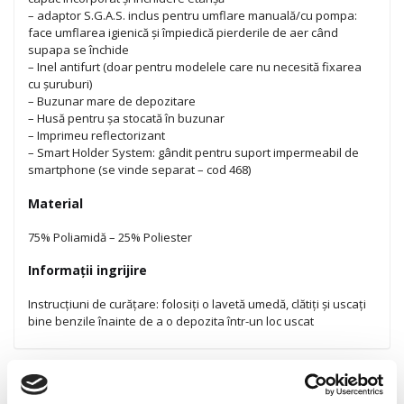
– adaptor S.G.A.S. inclus pentru umflare manuală/cu pompa:
face umflarea igienică și împiedică pierderile de aer când
supapa se închide
– Inel antifurt (doar pentru modelele care nu necesită fixarea
cu șuruburi)
– Buzunar mare de depozitare
– Husă pentru șa stocată în buzunar
– Imprimeu reflectorizant
– Smart Holder System: gândit pentru suport impermeabil de
smartphone (se vinde separat – cod 468)
Material
75% Poliamidă – 25% Poliester
Informații ingrijire
Instrucțiuni de curățare: folosiți o lavetă umedă, clătiți și uscați
bine benzile înainte de a o depozita într-un loc uscat
INFORMAȚII SUPLIMENTARE