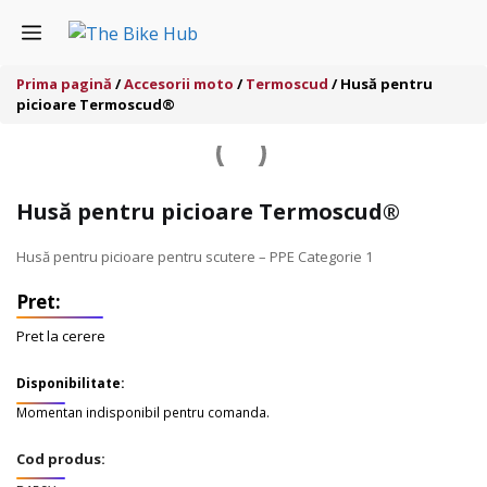
Sari
Menu
la
conținut
Prima pagină
/
Accesorii moto
/
Termoscud
/ Husă pentru
picioare Termoscud®
Husă pentru picioare Termoscud®
Husă pentru picioare pentru scutere – PPE Categorie 1
Pret la cerere
Disponibilitate:
Momentan indisponibil pentru comanda.
Cod produs: