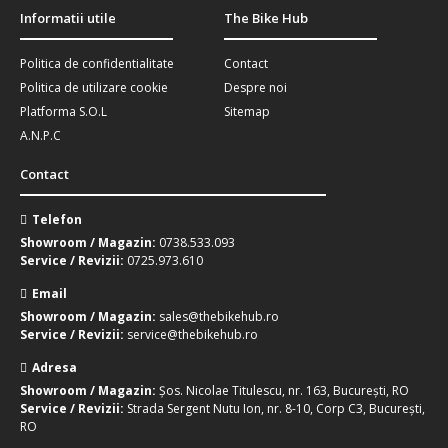
Informatii utile
The Bike Hub
Politica de confidentialitate
Contact
Politica de utilizare cookie
Despre noi
Platforma S.O.L
Sitemap
A.N.P.C
Contact
Telefon
Showroom / Magazin:
0738.533.093
Service / Revizii:
0725.973.610
Email
Showroom / Magazin:
sales@thebikehub.ro
Service / Revizii:
service@thebikehub.ro
Adresa
Showroom / Magazin:
Șos. Nicolae Titulescu, nr. 163, București, RO
Service / Revizii:
Strada Sergent Nutu Ion, nr. 8-10, Corp C3, București,
RO