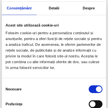
Informații suplimentare
Consimțământ
Detalii
Despre
Greutate
2.155 kg
Dimensiuni
0.310 × 0.380 × 0.100 cm
Acest site utilizează cookie-uri
Gen
Unisex
Folosim cookie-uri pentru a personaliza conținutul și
anunțurile, pentru a oferi funcții de rețele sociale și pentru
Culoare
Black
a analiza traficul. De asemenea, le oferim partenerilor de
Tip produs
Termoscud
rețele sociale, de publicitate și de analize informații cu
privire la modul în care folosiți site-ul nostru. Aceștia le
Brand
TUCANO URBANO
pot combina cu alte informații oferite de dvs. sau culese
Fabricat in
China
în urma folosirii serviciilor lor.
Sezon
Toate anotimpurile
Linie
TU
Selecția
Necesare
consimțământului
Impermeabil
Da
Protectie termica
Da
Preferinţe