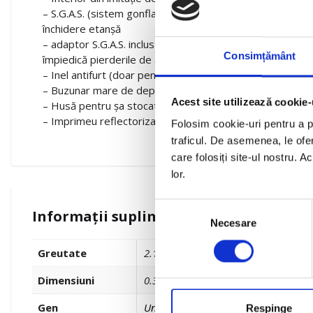
– S.G.A.S. (sistem gonflabil anti-fâlfâire) cu o nouă supap
închidere etanșă
– adaptor S.G.A.S. inclus pentru umflare manuală/cu pompa
Consimțământ
împiedică pierderile de aer când supapa se închide
– Inel antifurt (doar pentru modelele care nu necesită fi
– Buzunar mare de depozitare
Acest site utilizează cookie-
– Husă pentru șa stocată în buzunar
– Imprimeu reflectorizant
Folosim cookie-uri pentru a pe
traficul. De asemenea, le ofer
care folosiți site-ul nostru. A
lor.
Selecția
Informații suplimentare
Necesare
consimțământului
Greutate
2.156 kg
Dimensiuni
0.315 × 0.410 × 0.090 cm
Gen
Unisex
Respinge