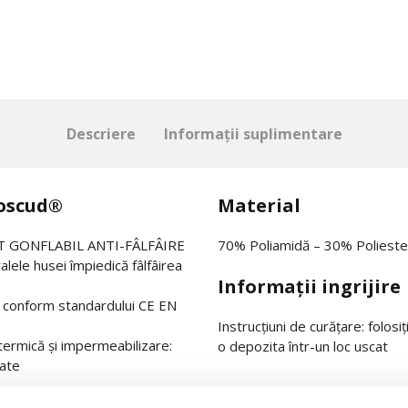
Descriere
Informații suplimentare
moscud®
Material
TAT GONFLABIL ANTI-FÂLFÂIRE
70% Poliamidă – 30% Polieste
alele husei împiedică fâlfâirea
Informații ingrijire
, conform standardului CE EN
Instrucțiuni de curățare: folosiț
 termică și impermeabilizare:
o depozita într-un loc uscat
șate