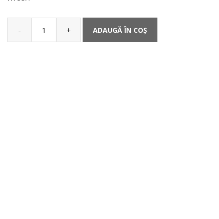
-
+
ADAUGĂ ÎN COȘ
Cantitate
Husă
pentru
picioare
Termoscud®