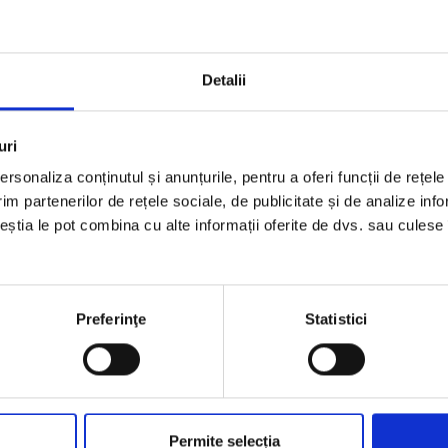
ă cu capac încorporat și
: face umflarea igienică și
Detalii
xarea cu șuruburi)
uri
rsonaliza conținutul și anunțurile, pentru a oferi funcții de rețele
im partenerilor de rețele sociale, de publicitate și de analize info
ceștia le pot combina cu alte informații oferite de dvs. sau culese î
Preferinţe
Statistici
Permite selecția