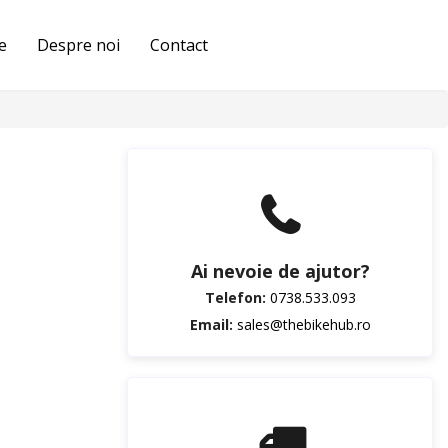
pentru
picioare
e
Despre noi
Contact
Termoscud®
Ai nevoie de ajutor?
Telefon:
0738.533.093
Email:
sales@thebikehub.ro