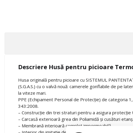
Descriere Husă pentru picioare Ter
Husa originală pentru picioare cu SISTEMUL PANTEN
(S.G.A.S.) cu o valvă nouă: camerele gonflabile de pe later
la viteze mari.
PPE (Echipament Personal de Protecție) de categoria 1
343:2008.
– Construcție din trei straturi pentru a asigura protecție
– Carcasă exterioară grea din Poliamidă și cusături etan
– Membrană interioară complet impermeabilă
– Interior din imitație de blană