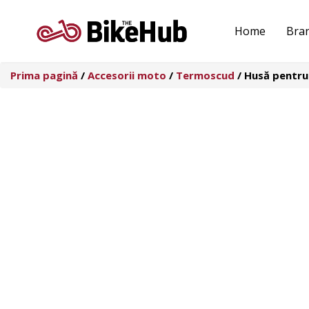
Sari
la
Home
Bra
conținut
Prima pagină
/
Accesorii moto
/
Termoscud
/ Husă pentru