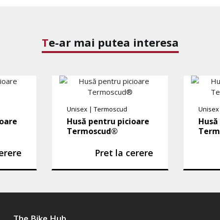
Te-ar mai putea interesa
Unisex
|
Termoscud
Unisex
ioare
Husă pentru picioare
Husă 
Termoscud®
Term
cerere
Pret la cerere
The Bike Hub