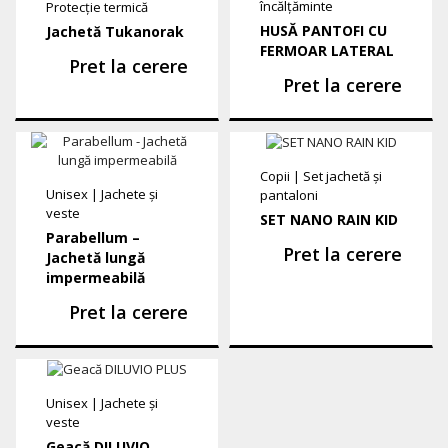
încălțăminte
Protecție termică
HUSĂ PANTOFI CU
Jachetă Tukanorak
FERMOAR LATERAL
Pret la cerere
Pret la cerere
Copii
|
Set jachetă și
Unisex
|
Jachete și
pantaloni
veste
SET NANO RAIN KID
Parabellum –
Pret la cerere
Jachetă lungă
impermeabilă
Pret la cerere
Unisex
|
Jachete și
veste
Geacă DILUVIO