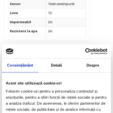
Sezon
Toate anotimpurile
Linie
TU
Impermeabil
Da
Rezistent la apa
Da
INFORMAȚII SUPLIMENTARE
Ghid mărimi
Consimțământ
Detalii
Despre
Ghid mărimi
LEG
SIZE
HEIGHT
CHEST
Acest site utilizează cookie-uri
WAISTLINE
LENGTH
EN 13402
(CM)
(CM)
(CM)
Folosim cookie-uri pentru a personaliza conținutul și
XXS
166
85
76
98
anunțurile, pentru a oferi funcții de rețele sociale și pentru
XS
168
89
80
101
a analiza traficul. De asemenea, le oferim partenerilor de
rețele sociale, de publicitate și de analize informații cu
S
172
93
84
102