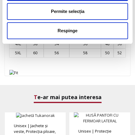
L
50
46
48
40
42
Permite selecția
XL
52
48
50
42
44
2XL
54
50
52
44
46
Respinge
3XL
56
52
54
46
48
4XL
58
54
56
48
50
5XL
60
56
58
50
52
Te-ar mai putea interesa
Unisex
|
Jachete și
Unisex
|
Protecție
veste, Protecția ploaie,