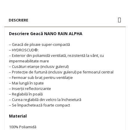
NANO
RAIN
ALPHA
DESCRIERE
Descriere Geacă NANO RAIN ALPHA
– Geacă de ploaie super-compactă
– HYDROSCUD®:
– Exterior din poliamidă ventilată, rezistentă la vânt, cu
impermeabilitate mare
– Cusături etanșe (inclusiv gulerul)
– Protecție de furtună (inclusiv gulerul) pe fermoarul central
– Fermoar sub braț pentru ventilație
– Mai lungă în spate
– Inserții reflectorizante
– Reglabilă în poală
– Curea reglabilă din velcro la încheietură
– Se împachetează foarte compact
Material
100% Poliamidă