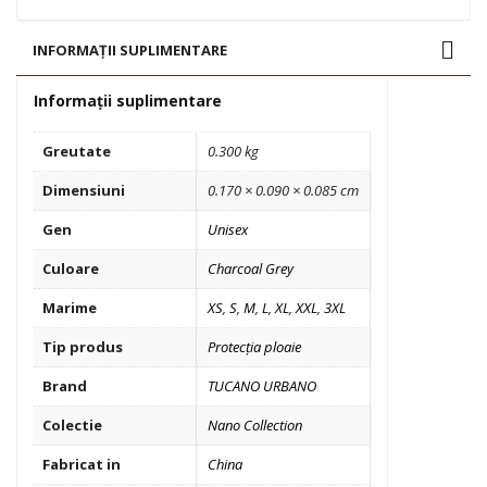
INFORMAȚII SUPLIMENTARE
Informații suplimentare
Greutate
0.300 kg
Dimensiuni
0.170 × 0.090 × 0.085 cm
Gen
Unisex
Culoare
Charcoal Grey
Marime
XS
,
S
,
M
,
L
,
XL
,
XXL
,
3XL
Tip produs
Protecția ploaie
Brand
TUCANO URBANO
Colectie
Nano Collection
Fabricat in
China