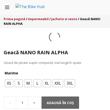
Sari
Menu
la
conținut
Prima pagină
/
Impermeabil
/
Jachete si veste
/ Geacă NANO
RAIN ALPHA
Geacă NANO RAIN ALPHA
Geacă de ploaie super-compactă, mai lungă în spate
Marime
XS
S
M
L
XL
XXL
3XL
ADAUGĂ ÎN COȘ
Cantitate
Geacă