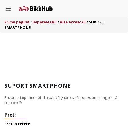
Sari
Menu
la
conținut
Prima pagină
/
Impermeabil
/
Alte accesorii
/ SUPORT
SMARTPHONE
SUPORT SMARTPHONE
Buzunar impermeabil din pânză gudronată, conexiune magnetică
FIDLOCK®
Pret la cerere