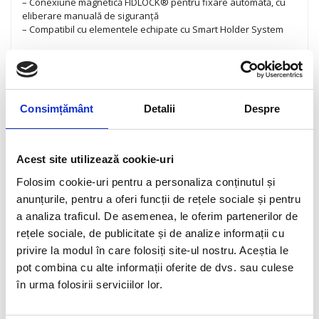
– Conexiune magnetică FIDLOCK® pentru fixare automată, cu
eliberare manuală de siguranță
– Compatibil cu elementele echipate cu Smart Holder System
Material
100% PVC
Consimțământ
Detalii
Despre
INFORMAȚII SUPLIMENTARE
Informații suplimentare
Acest site utilizează cookie-uri
Folosim cookie-uri pentru a personaliza conținutul și
Greutate
0.090 kg
anunțurile, pentru a oferi funcții de rețele sociale și pentru
Dimensiuni
0.280 × 0.130 × 0.015 cm
a analiza traficul. De asemenea, le oferim partenerilor de
rețele sociale, de publicitate și de analize informații cu
Gen
Unisex
privire la modul în care folosiți site-ul nostru. Aceștia le
Culoare
Black
pot combina cu alte informații oferite de dvs. sau culese
în urma folosirii serviciilor lor.
Tip produs
Genți
Brand
TUCANO URBANO