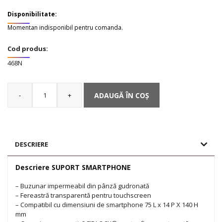
Disponibilitate:
Momentan indisponibil pentru comanda.
Cod produs:
468N
-
+
ADAUGĂ ÎN COȘ
Cantitate
SUPORT
SMARTPHONE
DESCRIERE
Descriere SUPORT SMARTPHONE
– Buzunar impermeabil din pânză gudronată
– Fereastră transparentă pentru touchscreen
– Compatibil cu dimensiuni de smartphone 75 L x 14 P X 140 H
mm