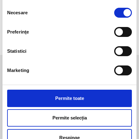
Selecția
Fabricat in
China
Necesare
consimțământului
Sezon
Toate anotimpurile
Preferinţe
Linie
TU
Statistici
Te-ar mai putea interesa
Marketing
Barbati
|
Mănuși
Unisex
|
Căști și viziere
Permite toate
Mănuși SOFTY ICON
Cască Jet El’JET
Pret la cerere
Permite selecția
Pret la cerere
Respinge