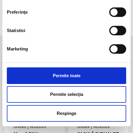
Rezistent la apa
Da
Preferinţe
Protectie termica
Da
Statistici
Te-ar mai putea interesa
Marketing
Permite toate
Unisex
|
Accesorii
Unisex
|
Accesorii
Cagulă PAPI
Fes SWITCH
Pret la cerere
Permite selecția
Pret la cerere
Respinge
Unisex
|
Accesorii
Unisex
|
Accesorii