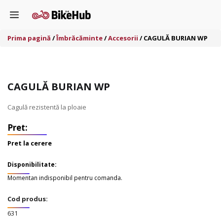
Sari
Menu
la
conținut
Prima pagină
/
Îmbrăcăminte
/
Accesorii
/ CAGULĂ BURIAN WP
CAGULĂ BURIAN WP
Cagulă rezistentă la ploaie
Pret la cerere
Disponibilitate:
Momentan indisponibil pentru comanda.
Cod produs:
631