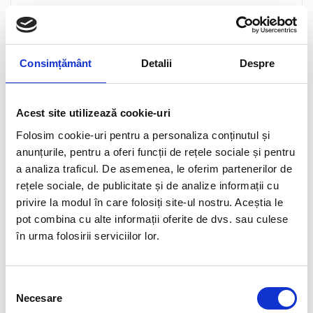
Informații suplimentare
Greutate
0.042 kg
Consimțământ
Detalii
Despre
Dimensiuni
0.260 × 0.220 × 0.010 cm
Gen
Unisex
Acest site utilizează cookie-uri
Culoare
Black
Folosim cookie-uri pentru a personaliza conținutul și
Tip produs
Accesorii
anunțurile, pentru a oferi funcții de rețele sociale și pentru
a analiza traficul. De asemenea, le oferim partenerilor de
Brand
TUCANO URBANO
rețele sociale, de publicitate și de analize informații cu
Fabricat in
China
privire la modul în care folosiți site-ul nostru. Aceștia le
pot combina cu alte informații oferite de dvs. sau culese
Sezon
Toamna / Iarna
în urma folosirii serviciilor lor.
Linie
TU
Impermeabil
Da
Selecția
PVC
Da
Necesare
consimțământului