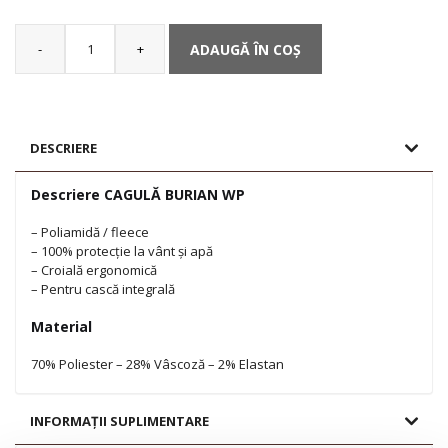
-
+
ADAUGĂ ÎN COȘ
Cantitate
CAGULĂ
BURIAN
WP
DESCRIERE
Descriere CAGULĂ BURIAN WP
– Poliamidă / fleece
– 100% protecție la vânt și apă
– Croială ergonomică
– Pentru cască integrală
Material
70% Poliester – 28% Vâscoză – 2% Elastan
INFORMAȚII SUPLIMENTARE