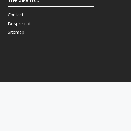
Contact
Despre noi
Sitemap
e Hub 2026. Toate drepturile rezervate! Site realizat de
InMotio