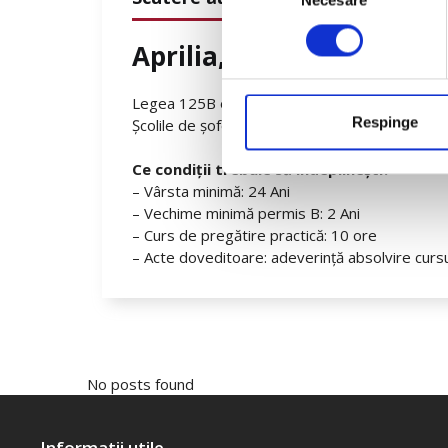
Necesare
consimțământului
Aprilia, Piaggio și Vespa
Legea 125B este deja publicată în Monitorul Of
Respinge
Școlile de șoferi vor începe cursurile începând
Ce condiții trebuie să îndeplinești?
– Vârsta minimă: 24 Ani
– Vechime minimă permis B: 2 Ani
– Curs de pregătire practică: 10 ore
– Acte doveditoare: adeverință absolvire cursu
No posts found
Informatii utile