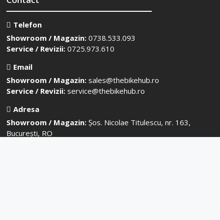
Telefon
Showroom / Magazin:
0738.533.093
Service / Revizii:
0725.973.610
Email
Showroom / Magazin:
sales@thebikehub.ro
Service / Revizii:
service@thebikehub.ro
Adresa
Showroom / Magazin:
Șos. Nicolae Titulescu, nr. 163,
București, RO
Service / Revizii:
Strada Sergent Nutu Ion, nr. 8-10, Corp
C3, București, RO
n Media