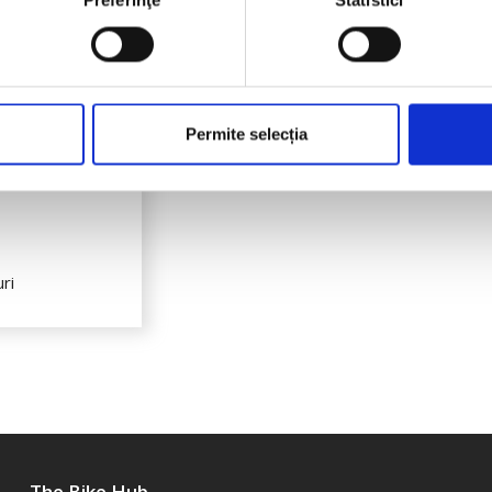
Preferinţe
Statistici
icial.
Permite selecția
 cu luna August.
ri
The Bike Hub