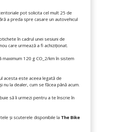
-teritoriale pot solicita cel mult 25 de
 fără a preda spre casare un autovehicul
otichete în cadrul unei sesiuni de
nou care urmează a fi achiziţionat.
ează maximum 120 g CO_2/km în sistem
nul acesta este aceea legată de
M și nu la dealer, cum se făcea până acum.
uie să îi urmezi pentru a te înscrie în
ele și scuterele disponibile la
The Bike