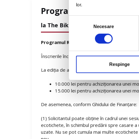
lor.
Programul Rabla Moto 
Selecția
la The Bike Hub România
Necesare
consimțământului
Programul Rabla 2025
își turează motoarele
Înscrierile încep
CURÂND!
Respinge
La ediția de anul acesta, cuantumul ecotichetul
10.000 lei pentru achiziționarea unei m
15.000 lei pentru achiziționarea unei mo
De asemenea, conform Ghidului de Finanțare:
(1) Solicitantul poate obţine în cadrul unei ses
ecotichete, în schimbul predării spre casare a
uzate. Nu se pot cumula mai multe ecotichete 
nou.