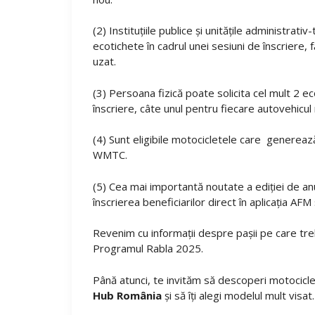
(2) Instituţiile publice şi unităţile administrativ
ecotichete în cadrul unei sesiuni de înscriere,
uzat.
(3) Persoana fizică poate solicita cel mult 2 ec
înscriere, câte unul pentru fiecare autovehicul 
(4) Sunt eligibile motocicletele care gener
WMTC.
(5) Cea mai importantă noutate a ediției de a
înscrierea beneficiarilor direct în aplicația AF
Revenim cu informații despre pașii pe care treb
Programul Rabla 2025.
Până atunci, te invităm să descoperi motociclet
Hub România
și să îți alegi modelul mult visat.