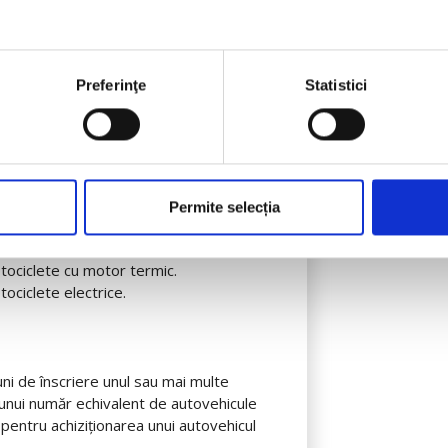
2025
Preferinţe
Statistici
!
Permite selecția
ui este de:
otociclete cu motor termic.
tociclete electrice.
iuni de înscriere unul sau mai multe
 unui număr echivalent de autovehicule
pentru achiziţionarea unui autovehicul