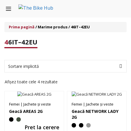
Sari
Menu
la
conținut
Prima pagină
/ Marime produs / 46IT–42EU
46IT–42EU
Afișez toate cele 4 rezultate
Femei
|
Jachete și veste
Femei
|
Jachete și veste
Geacă AREAS 2G
Geacă NETWORK LADY
2G
Pret la cerere