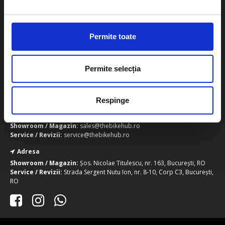
Politica de utilizare cookie
Despre noi
Platforma S.O.L
Sitemap
A.N.P.C
Permite toate
Contact
Permite selecția
Telefon
Showroom / Magazin:
0738.533.093
Service / Revizii:
0725.973.610
Respinge
Email
Showroom / Magazin:
sales@thebikehub.ro
Service / Revizii:
service@thebikehub.ro
Adresa
Showroom / Magazin:
Șos. Nicolae Titulescu, nr. 163, București, RO
Service / Revizii:
Strada Sergent Nutu Ion, nr. 8-10, Corp C3, București,
RO