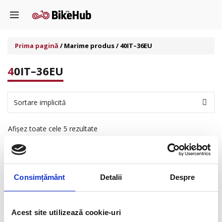
Sari
Menu
la
conținut
Prima pagină
/ Marime produs / 40IT–36EU
40IT–36EU
Afișez toate cele 5 rezultate
Femei
|
Jachete și veste
Femei
|
Jachete și veste
Consimțământ
Detalii
Despre
Geacă AREAS 2G
Geacă NETWORK LADY
2G
Pret la cerere
Acest site utilizează cookie-uri
Pret la cerere