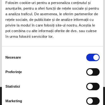
Folosim cookie-uri pentru a personaliza conținutul și
anunțurile, pentru a oferi funcții de rețele sociale și pentru
a analiza traficul. De asemenea, le oferim partenerilor de
Femei
|
Jachete și veste
Femei
|
Jachete și veste
rețele sociale, de publicitate și de analize informații cu
Geacă PELETTE 2G
Geacă TEXWORK LADY
privire la modul în care folosiți site-ul nostru. Aceștia le
pot combina cu alte informații oferite de dvs. sau culese
Pret la cerere
Pret la cerere
în urma folosirii serviciilor lor.
Selecția
Necesare
Femei
|
Jachete și veste
consimțământului
Geacă URBANA 5G
Pret la cerere
Preferinţe
Statistici
Informatii utile
The Bike Hub
Marketing
Politica de confidentialitate
Contact