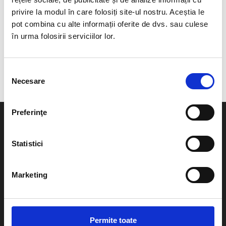
privire la modul în care folosiți site-ul nostru. Aceștia le
Unisex
|
Protecție
pot combina cu alte informații oferite de dvs. sau culese
încălțăminte
în urma folosirii serviciilor lor.
HUSĂ PANTOFI CU
FERMOAR LATERAL
Pret la cerere
Selecția
Necesare
consimțământului
Preferinţe
Informatii utile
The Bike Hub
Politica de confidentialitate
Contact
Statistici
Politica de utilizare cookie
Despre noi
Platforma S.O.L
Sitemap
Marketing
A.N.P.C
Contact
Telefon
Permite toate