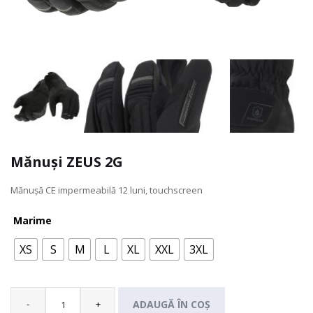
Mănuși ZEUS 2G
Mănușă CE impermeabilă 12 luni, touchscreen
Marime
XS
S
M
L
XL
XXL
3XL
-
+
ADAUGĂ ÎN COȘ
Cantitate