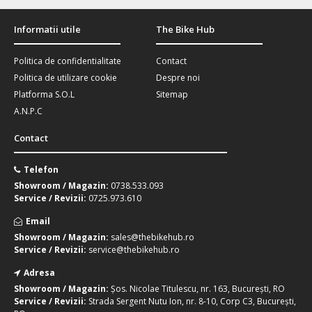
Informatii utile
The Bike Hub
Politica de confidentialitate
Contact
Politica de utilizare cookie
Despre noi
Platforma S.O.L
Sitemap
A.N.P.C
Contact
Telefon
Showroom / Magazin:
0738.533.093
Service / Revizii:
0725.973.610
Email
Showroom / Magazin:
sales@thebikehub.ro
Service / Revizii:
service@thebikehub.ro
Adresa
Showroom / Magazin:
Șos. Nicolae Titulescu, nr. 163, București, RO
Service / Revizii:
Strada Sergent Nutu Ion, nr. 8-10, Corp C3, București,