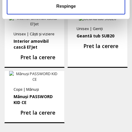
Pret la cerere
Respinge
Unisex
|
Genți
Unisex
|
Căști și viziere
Geantă tub SUB20
Interior amovibil
Pret la cerere
cască El’Jet
Pret la cerere
Copii
|
Mănuși
Mănuși PASSWORD
KID CE
Pret la cerere