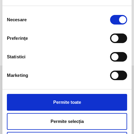
– Certificat moto CE EN 13594:2015
Selecția
Material
Necesare
consimțământului
65% Poliamidă – 25% Poliuretan – 10% Poliester – Căptușeală:
100% Poliester
Preferinţe
INFORMAȚII SUPLIMENTARE
Statistici
Marketing
Te-ar mai putea interesa
Permite toate
Unisex
|
Căști și viziere
Unisex
|
Genți
Cască Jet El’JET
Geantă
impermeabilă
Permite selecția
TELEPACK
Pret la cerere