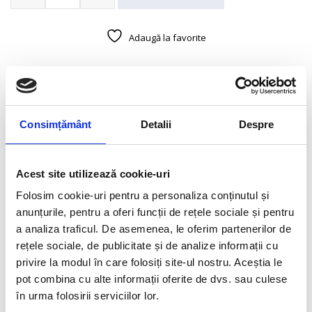
Mănuși
ZEUS
2G
Adaugă la favorite
DESCRIERE
Descriere Mănuși ZEUS 2G
Consimțământ
Detalii
Despre
– Spate din Mini Ripstop și Ripstop 600D
– Palmă din combinație de twill și piele sintetică de căprioară
– Căptușeală din poliamidă pentru o potrivire mai bună
Acest site utilizează cookie-uri
– HYDROSCUD®: Membrană interioară 100% impermeabilă și
ventilată
Folosim cookie-uri pentru a personaliza conținutul și
– Material reflectorizant pe degetul mic și imprimeuri
anunțurile, pentru a oferi funcții de rețele sociale și pentru
reflectorizante pe degetul arătător, mijlociu și manșetă
– Protecții soft CPS aprobate pe monturi
a analiza traficul. De asemenea, le oferim partenerilor de
– Inserții moi anti-abraziune în palmă
rețele sociale, de publicitate și de analize informații cu
– Reglaj cu Velcro la încheietură
privire la modul în care folosiți site-ul nostru. Aceștia le
– Inserție de ștergere a vizierei în două straturi: permite
pot combina cu alte informații oferite de dvs. sau culese
curățarea perfectă a vizierei și îndoirea degetului mare în mod
confortabil
în urma folosirii serviciilor lor.
– Compatibilitate cu touchscreen