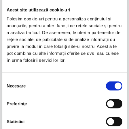
Brand
TUCANO URBANO
Acest site utilizează cookie-uri
Folosim cookie-uri pentru a personaliza conținutul și
Fabricat in
China
anunțurile, pentru a oferi funcții de rețele sociale și pentru
a analiza traficul. De asemenea, le oferim partenerilor de
Sezon
Toate anotimpurile
rețele sociale, de publicitate și de analize informații cu
privire la modul în care folosiți site-ul nostru. Aceștia le
Linie
TU
pot combina cu alte informații oferite de dvs. sau culese
în urma folosirii serviciilor lor.
Impermeabil
Da
Selecția
Protectie termica
Da
Necesare
consimțământului
Te-ar mai putea interesa
Preferinţe
Quick View
Unisex
|
Termoscud
Statistici