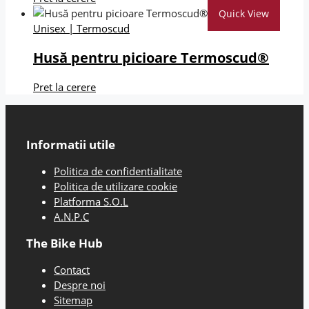
Quick View
Unisex
|
Termoscud
Husă pentru picioare Termoscud®
Pret la cerere
Informatii utile
Politica de confidentialitate
Politica de utilizare cookie
Platforma S.O.L
A.N.P.C
The Bike Hub
Contact
Despre noi
Sitemap