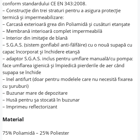
conform standardului CE EN 343:2008.
– Construcție din trei straturi pentru a asigura protecție
termică și impermeabilizare:
– Carcasă exterioară grea din Poliamidă și cusături etanșate
– Membrană interioară complet impermeabilă
– Interior din imitație de blană
– S.G.A.S. (sistem gonflabil anti-fâlfâire) cu o nouă supapă cu
capac încorporat și închidere etanșă
– adaptor S.G.A.S. inclus pentru umflare manuală/cu pompa:
face umflarea igienică și împiedică pierderile de aer când
supapa se închide
– Inel antifurt (doar pentru modelele care nu necesită fixarea
cu șuruburi)
– Buzunar mare de depozitare
– Husă pentru șa stocată în buzunar
– Imprimeu reflectorizant
Material
75% Poliamidă – 25% Poliester