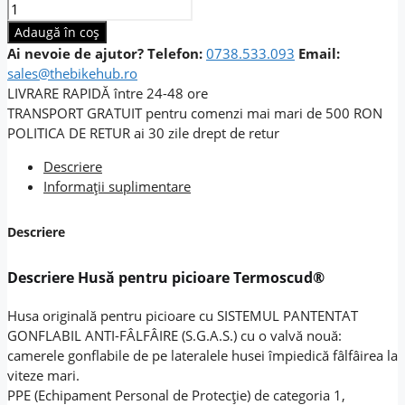
Cantitate
Husă
Adaugă în coș
pentru
Ai nevoie de ajutor?
Telefon:
0738.533.093
Email:
picioare
sales@thebikehub.ro
Termoscud®
LIVRARE RAPIDĂ
între 24-48 ore
TRANSPORT GRATUIT
pentru comenzi mai mari de 500 RON
POLITICA DE RETUR
ai 30 zile drept de retur
Descriere
Informații suplimentare
Descriere
Descriere Husă pentru picioare Termoscud®
Husa originală pentru picioare cu SISTEMUL PANTENTAT
GONFLABIL ANTI-FÂLFÂIRE (S.G.A.S.) cu o valvă nouă:
camerele gonflabile de pe lateralele husei împiedică fâlfâirea la
viteze mari.
PPE (Echipament Personal de Protecție) de categoria 1,