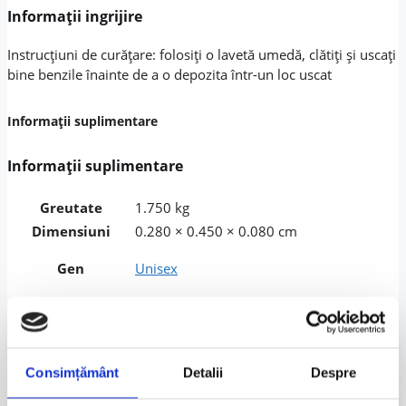
Informații ingrijire
Instrucțiuni de curățare: folosiți o lavetă umedă, clătiți și uscați
bine benzile înainte de a o depozita într-un loc uscat
Informații suplimentare
Informații suplimentare
Greutate
1.750 kg
Dimensiuni
0.280 × 0.450 × 0.080 cm
Gen
Unisex
Culoare
Black
Tip produs
Termoscud
Consimțământ
Detalii
Despre