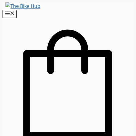
Sari
la
Menu
conținut