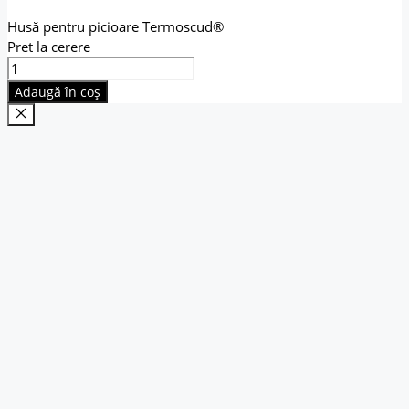
Husă pentru picioare Termoscud®
Pret la cerere
Cantitate
Husă
Adaugă în coș
pentru
picioare
Close
Termoscud®