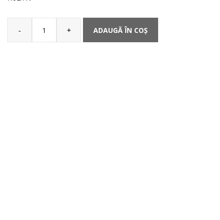
-
+
ADAUGĂ ÎN COȘ
Cantitate
Husă
pentru
picioare
Termoscud®