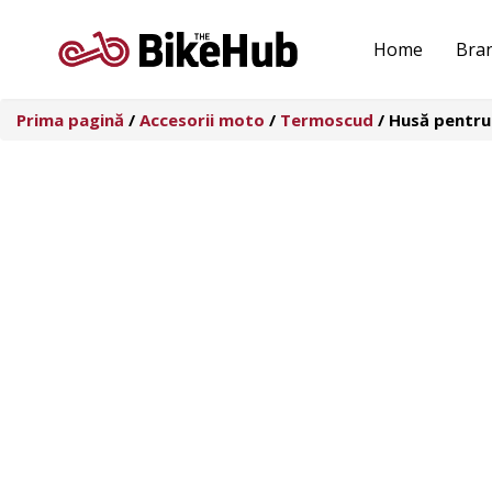
Sari
la
Home
Bra
conținut
Prima pagină
/
Accesorii moto
/
Termoscud
/ Husă pentru