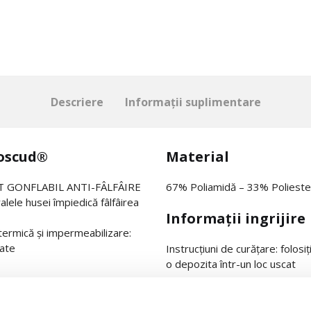
Descriere
Informații suplimentare
moscud®
Material
TAT GONFLABIL ANTI-FÂLFÂIRE
67% Poliamidă – 33% Polieste
alele husei împiedică fâlfâirea
Informații ingrijire
 termică și impermeabilizare:
șate
Instrucțiuni de curățare: folosiț
o depozita într-un loc uscat
delele care nu necesită fixarea