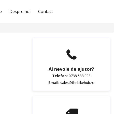
pentru
picioare
e
Despre noi
Contact
Termoscud®
Ai nevoie de ajutor?
Telefon:
0738.533.093
Email:
sales@thebikehub.ro