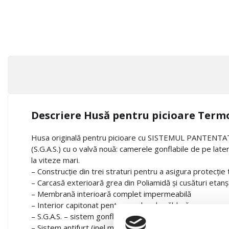
Descriere Husă pentru picioare Ter
Husa originală pentru picioare cu SISTEMUL PANTEN
(S.G.A.S.) cu o valvă nouă: camerele gonflabile de pe later
la viteze mari.
– Construcție din trei straturi pentru a asigura protecție
– Carcasă exterioară grea din Poliamidă și cusături etan
– Membrană interioară complet impermeabilă
– Interior capitonat pentru un plus de căldură
– S.G.A.S. – sistem gonflabil anti-fâlfâire
– Sistem antifurt (inel metalic) disponibil doar pentru mo