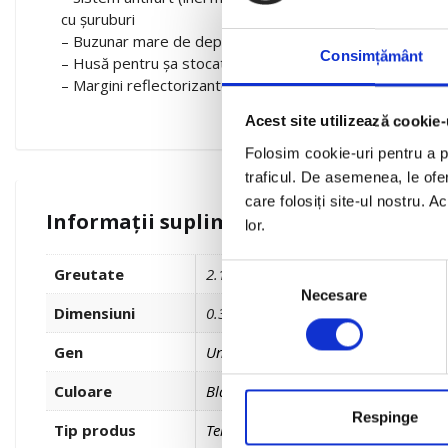
cu șuruburi
– Buzunar mare de depozitare
Consimțământ
– Husă pentru șa stocată în buzunar
– Margini reflectorizante
Acest site utilizează cookie-
Folosim cookie-uri pentru a pe
traficul. De asemenea, le ofer
care folosiți site-ul nostru. A
Informații suplimentare
lor.
Selecția
Greutate
2.150 kg
Necesare
consimțământului
Dimensiuni
0.320 × 0.400 × 0.090 cm
Gen
Unisex
Culoare
Black
Respinge
Tip produs
Termoscud