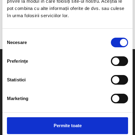
privire la modul în care folosiți site-ul nostru. Aceștia le
pot combina cu alte informații oferite de dvs. sau culese
Barbati
|
Jachete și veste
în urma folosirii serviciilor lor.
Geacă Casual REGINALD
Pret la cerere
Selecția
Necesare
consimțământului
Informatii utile
The Bike Hub
Preferinţe
Politica de confidentialitate
Contact
Politica de utilizare cookie
Despre noi
Statistici
Platforma S.O.L
Sitemap
A.N.P.C
Marketing
Contact
Telefon
Showroom / Magazin:
0738.533.093
Permite toate
Service / Revizii:
0725.973.610