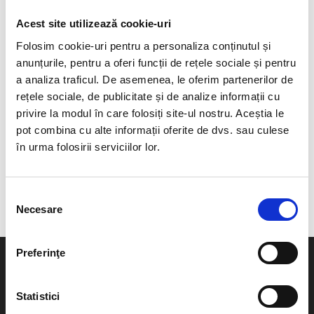
Acest site utilizează cookie-uri
Folosim cookie-uri pentru a personaliza conținutul și
anunțurile, pentru a oferi funcții de rețele sociale și pentru
a analiza traficul. De asemenea, le oferim partenerilor de
Femei
|
Protecție termică
Barbati
|
Protecție termică
rețele sociale, de publicitate și de analize informații cu
Strat de bază tricotat
Strat de bază tricotat
privire la modul în care folosiți site-ul nostru. Aceștia le
AMALIA
AMELIO
pot combina cu alte informații oferite de dvs. sau culese
în urma folosirii serviciilor lor.
Pret la cerere
Pret la cerere
Selecția
Necesare
consimțământului
Preferinţe
Informatii utile
The Bike Hub
Politica de confidentialitate
Contact
Statistici
Politica de utilizare cookie
Despre noi