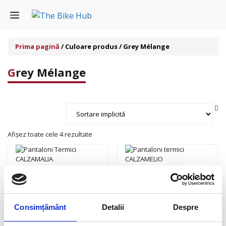
Sari
Menu
la
conținut
Prima pagină
/ Culoare produs / Grey Mélange
Grey Mélange
Afișez toate cele 4 rezultate
Femei
|
Protecție termică
Barbati
|
Protecție termică
Pantaloni Termici
Pantaloni termici
CALZAMALIA
CALZAMELIO
Consimțământ
Detalii
Despre
Pret la cerere
Pret la cerere