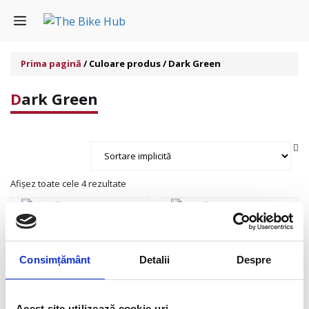
Sari
Menu
la
conținut
Prima pagină
/ Culoare produs / Dark Green
Dark Green
Afișez toate cele 4 rezultate
Femei
|
Jachete și veste
Barbati
|
Jachete și veste
Geacă AREAS 2G
Geacă AREOS 2G
Consimțământ
Detalii
Despre
Pret la cerere
Pret la cerere
Acest site utilizează cookie-uri