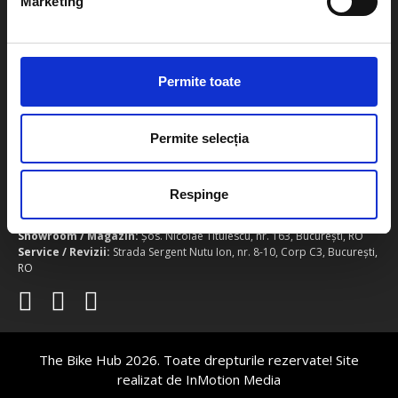
Marketing
A.N.P.C
Contact
Permite toate
Telefon
Showroom / Magazin:
0738.533.093
Service / Revizii:
0725.973.610
Permite selecția
Email
Showroom / Magazin:
sales@thebikehub.ro
Service / Revizii:
service@thebikehub.ro
Respinge
Adresa
Showroom / Magazin:
Șos. Nicolae Titulescu, nr. 163, București, RO
Service / Revizii:
Strada Sergent Nutu Ion, nr. 8-10, Corp C3, București,
RO
The Bike Hub 2026. Toate drepturile rezervate! Site
realizat de
InMotion Media