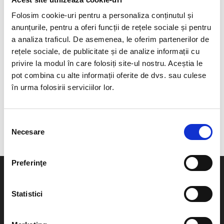
Folosim cookie-uri pentru a personaliza conținutul și
anunțurile, pentru a oferi funcții de rețele sociale și pentru
a analiza traficul. De asemenea, le oferim partenerilor de
rețele sociale, de publicitate și de analize informații cu
Barbati
|
Jachete și veste
Barbati
|
Jachete și veste
privire la modul în care folosiți site-ul nostru. Aceștia le
Geacă GULLIVER 2G
Vestă GIULIO
pot combina cu alte informații oferite de dvs. sau culese
în urma folosirii serviciilor lor.
Pret la cerere
Pret la cerere
Selecția
Necesare
consimțământului
Preferinţe
Informatii utile
The Bike Hub
Politica de confidentialitate
Contact
Statistici
Politica de utilizare cookie
Despre noi
Platforma S.O.L
Sitemap